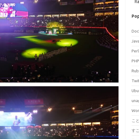
Ra
Pop
Doc
Jav
Perl
PH
Rub
Twi
Ubu
una
Wor
こ
す