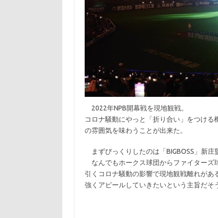
2022年NPB開幕戦を現地観戦。
コロナ騒動にやっと「折り合い」をつける
の雰囲気を味わうことが出来た。
まずびっくりしたのは「BIGBOSS」新
なんでもホークス球団からファイターズ球
引くコロナ騒動の影響で現地観戦離れがあ
強くアピールしていきたいという主旨だそ