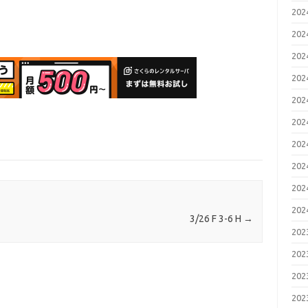
20
20
20
20
20
20
20
20
20
20
3/26 F 3-6 H
→
20
20
20
20