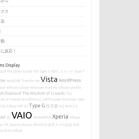
つゲー
ークス
茶店
画
分類
事に反応！
ms Display
at 6
The Elder Scrolls
TES
Type S
T-01C
スイッチ
Type T
Vista
WordPress
tter
WebDAV
TransferJet
are
William Gibson
Windows
Xubuntu
Ubuntu
ubufox
ch Diamond
The Wisdom of Crowds
Trac
om of Crowds
WordPress 2.3 WP Google Sitemaps
Type
Type G
任天堂
UQ
Yahoo!
WP
VZ
WZ
Web 2.0
VAIO
Xperia
MAX
ZK
WebARENA
Village
er
XP
Zoundry Raven
XEVIOUS
新規タグの追加
XML
tu 8.04 nVIDIA