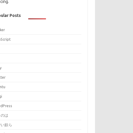
cing.
ular Posts
ker
aScript
P
y
tter
ntu
gi
dPress
とのは
ごい奴ら