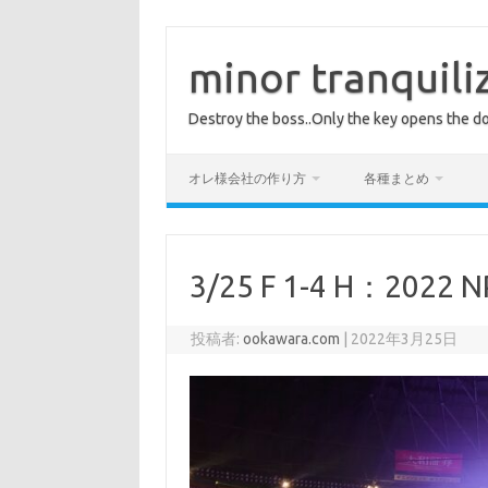
コ
ン
テ
minor tranquili
ン
ツ
へ
Destroy the boss..Only the key opens the do
ス
キ
ッ
プ
オレ様会社の作り方
各種まとめ
3/25 F 1-4 H：2022 N
投稿者:
ookawara.com
|
2022年3月25日