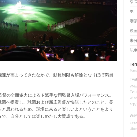
な
ホ
喫
映
未
記
Ter
Tomc
機運が高まってきたなかで、動員制限も解除となりほぼ満員
Twi
VMw
Tou
庄監督の全面協力によるド派手な両監督入場パフォーマンス。
Wisd
団へ提案し、球団および新庄監督が快諾したとのこと。長
P
TV
ると思われるため、球場に来ると楽しいよということをより
Wi
うで、自分としては楽しめたし大賛成である。
Cent
Ubun