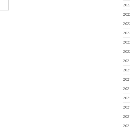
20
20
20
20
20
20
20
20
20
20
20
20
20
20