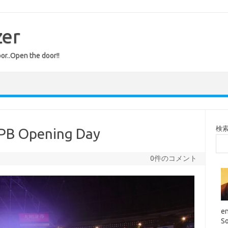
zer
or..Open the door!!
検
PB Opening Day
0件のコメント
en
So