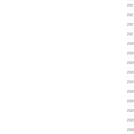
20
20
20
20
20
20
20
20
20
20
20
20
20
20