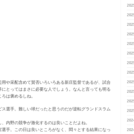
20
20
20
20
20
20
20
20
20
用や采配含めて賛否いろいろある新庄監督であるが、試合
界にとってはまさに必要な人でしょう。なんと言っても明る
20
ころは褒めるしね。
20
ス選手。難しい球だったと思うのだが逆転グランドスラム
20
20
、内野の競争が激化するのは良いことだよね。
選手。この日は良いところがなく、悶々とする結果になっ
20