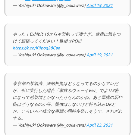
— Yoshiyuki Ookawara (@y_ookawara)
April 19, 2021
やった！Exhibit 10から本契約って凄すぎ。健康に気をつ
けて頑張ってください！目指せPO!!!
https://t.co/K9poq28Cae
— Yoshiyuki Ookawara (@y_ookawara)
April 19, 2021
東京都の禁酒法、法的根拠はどうなってるのかもアレだ
が、仮に実行した場合「家飲みウェーイww」でより3密
になって感染増とかなったりせんのかね。あと県境の店や
街はどうなるのか等、提供はしないけど持ち込みOKと
か、いろいろと残念な事態が同時多発しそうで、ざわざわ
する。
— Yoshiyuki Ookawara (@y_ookawara)
April 22, 2021