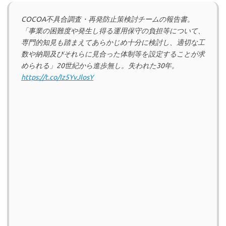
COCOA不具合調査・再発防止策検討チームの報告書。
「事業の困難度や発生し得る運用保守の負担等について、
専門的知見も踏まえてあらかじめ十分に検討し、適切な工
数や納期及びそれらに見合った体制等を設定することが求
められる」20世紀から進歩無し。失われた30年。
https://t.co/Iz5YvJlosY