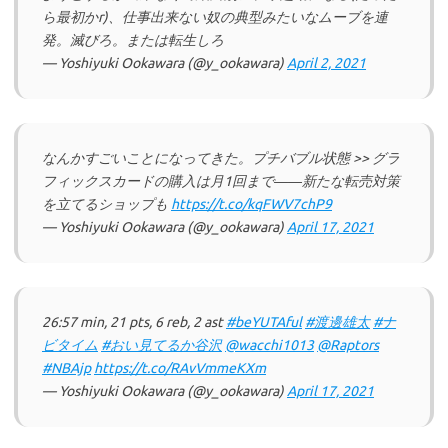
ら最初かr)、仕事出来ない奴の典型みたいなムーブを連
発。滅びろ。または転生しろ
— Yoshiyuki Ookawara (@y_ookawara)
April 2, 2021
なんかすごいことになってきた。プチバブル状態 >> グラ
フィックスカードの購入は月1回まで――新たな転売対策
を立てるショップも
https://t.co/kqFWV7chP9
— Yoshiyuki Ookawara (@y_ookawara)
April 17, 2021
26:57 min, 21 pts, 6 reb, 2 ast
#beYUTAful
#渡邊雄太
#ナ
ビタイム
#おい見てるか谷沢
@wacchi1013
@Raptors
#NBAjp
https://t.co/RAvVmmeKXm
— Yoshiyuki Ookawara (@y_ookawara)
April 17, 2021