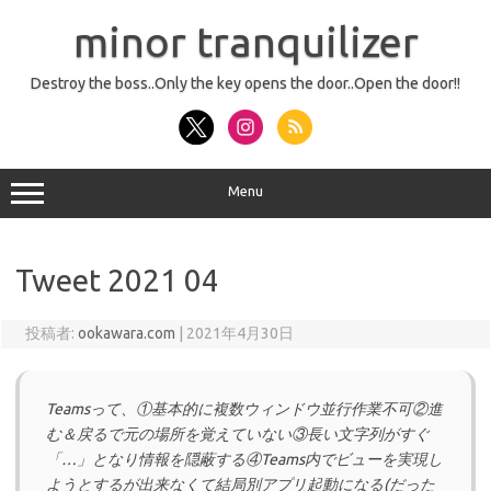
コ
ン
minor tranquilizer
テ
ン
ツ
へ
Destroy the boss..Only the key opens the door..Open the door!!
ス
キ
ッ
プ
Menu
Tweet 2021 04
投稿者:
ookawara.com
|
2021年4月30日
Teamsって、①基本的に複数ウィンドウ並行作業不可②進
む＆戻るで元の場所を覚えていない③長い文字列がすぐ
「…」となり情報を隠蔽する④Teams内でビューを実現し
ようとするが出来なくて結局別アプリ起動になる(だった