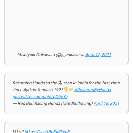
— Yoshiyuki Ookawara (@y_ookawara)
April 17, 2021
Returning Honda to the
step in Imola for the first time
since Ayrton Senna in 1991
#PoweredByHonda
pic.twitter.com/bnMtqD6eYo
— Red Bull Racing Honda (@redbullracing)
April 18, 2021
ktkr!!!
https://t.co/iBq8gZ5yn8