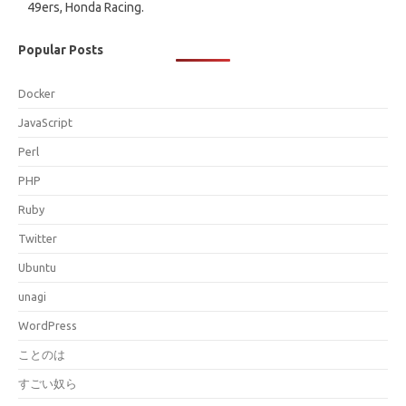
49ers, Honda Racing.
Popular Posts
Docker
JavaScript
Perl
PHP
Ruby
Twitter
Ubuntu
unagi
WordPress
ことのは
すごい奴ら