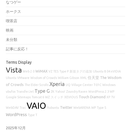
なつゲー
ホークス
喫茶店
映画
未分類
記事に反応！
Terms Display
Vista
WiMAX
Web 2.0
VZ
TES
Type P
新規タグの追加
Ubuntu 8.04 nVIDIA
任天堂
The Wisdom
Ubuntu
VMware
Wisdom of Crowds
William Gibson
XML
Xperia
of Crowds
The Elder Scrolls
UQ
Village Center
T-01C
Windows
Type G
ubufox
TransferJet
ZK
Yahoo!
Zoundry Raven
WordPress 2.3 WP
Touch Diamond
Google Sitemaps
Tomcat 6
WZ
スイッチ
XEVIOUS
XP
TV
VAIO
Twitter
WebDAV
Trac
Xubuntu
WebARENA
WP
Type S
WordPress
Type T
2025年12月