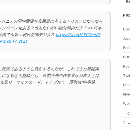
Ra
Pop
ンジニアの国内回帰を真面目に考えるトリガーになるなら
ンペーン化ある？他もたいがい国外頼みだよ？ >> 日本
Doc
、韓国で保管：朝日新聞デジタル
https://t.co/UAFGOxjiZ3
Jav
March 17, 2021
Perl
PH
Rub
し確実であるような気がするんだが。これでまた確認業
とになるなら無駄だし、再委託先の作業者が日本人とは
Twi
運用先送り マイナカード、トラブルで 厚労省(時事通
Ubu
una
Wor
こ
す