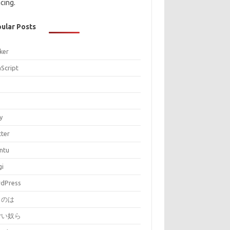
cing.
ular Posts
ker
aScript
P
y
tter
ntu
gi
dPress
とのは
ごい奴ら