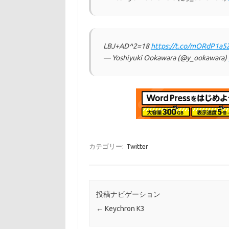
LBJ+AD^2=18
https://t.co/mORdP1a5
— Yoshiyuki Ookawara (@y_ookawara)
カテゴリー:
Twitter
投稿ナビゲーション
←
Keychron K3