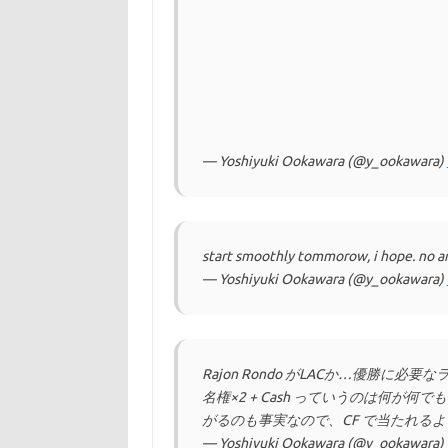
— Yoshiyuki Ookawara (@y_ookawara)
start smoothly tommorow, i hope. no an
— Yoshiyuki Ookawara (@y_ookawara)
Rajon Rondo がLACか…優勝に必要な
名権×2 + Cash っていうのは何が何で
がるのも事実なので、CF で当たれるよう L
— Yoshiyuki Ookawara (@y_ookawara)