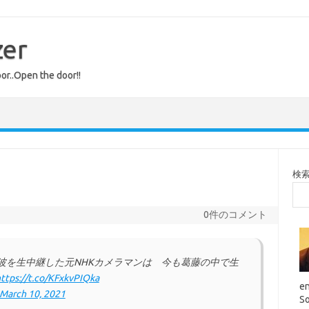
zer
or..Open the door!!
検
0件のコメント
波を生中継した元NHKカメラマンは 今も葛藤の中で生
ttps://t.co/KFxkvPIQka
en
March 10, 2021
So