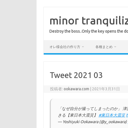
コ
ン
テ
minor tranquili
ン
ツ
へ
Destroy the boss..Only the key opens the do
ス
キ
ッ
プ
オレ様会社の作り方
各種まとめ
Tweet 2021 03
投稿者:
ookawara.com
|
2021年3月31日
「なぜ自分が撮ってしまったのか」 津
きる【東日本大震災】
#東日本大震災
h
— Yoshiyuki Ookawara (@y_ookawara)