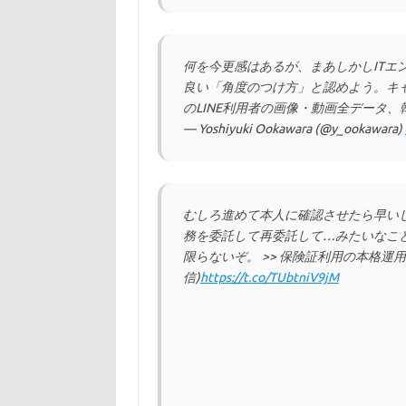
何を今更感はあるが、まあしかしITエ
良い「角度のつけ方」と認めよう。キャ
のLINE利用者の画像・動画全データ
— Yoshiyuki Ookawara (@y_ookawara)
むしろ進めて本人に確認させたら早い
務を委託して再委託して…みたいなこ
限らないぞ。 >> 保険証利用の本格
信)
https://t.co/TUbtniV9jM