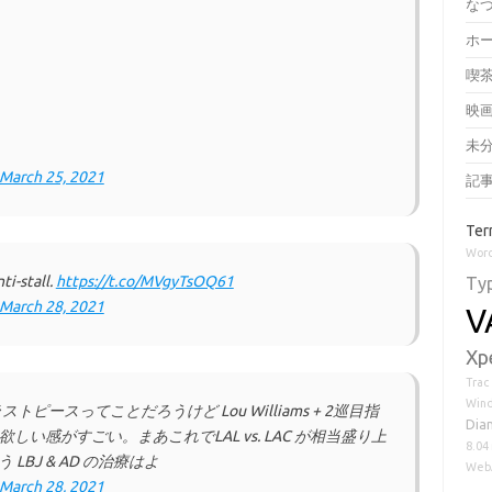
な
ホ
喫
映
未
March 25, 2021
記
Ter
Word
ti-stall.
https://t.co/MVgyTsOQ61
Ty
March 28, 2021
V
Xp
Trac
Win
ラストピースってことだろうけど Lou Williams + 2巡目指
Dia
も欲しい感がすごい。まあこれでLAL vs. LAC が相当盛り上
8.04
BJ & AD の治療はよ
Web
March 28, 2021