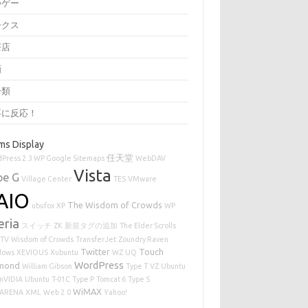
つゲー
ークス
茶店
画
分類
事に反応！
ms Display
任天堂
Press 2.3 WP Google Sitemaps
WebDAV
Vista
pe G
Village Center
TES
VMware
AIO
The Wisdom of Crowds
ubufox
XP
WP
eria
スイッチ
ZK
新規タグの追加
The Elder Scrolls
TV
Wisdom of Crowds
TransferJet
Zoundry Raven
Twitter
Touch
dows
XEVIOUS
Xubuntu
WZ
UQ
WordPress
mond
William Gibson
Type T
VZ
Ubuntu
 nVIDIA
Ubuntu
T-01C
Type P
Tomcat 6
Type S
WiMAX
ARENA
XML
Web 2.0
Yahoo!