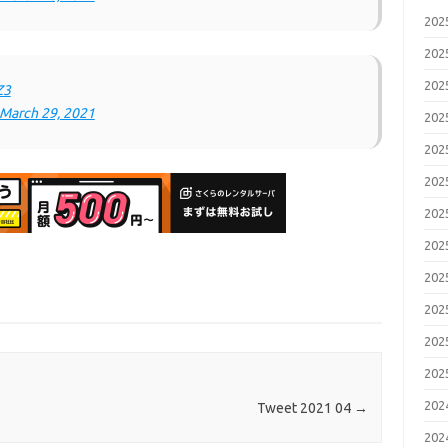
20
20
20
Z3
March 29, 2021
20
20
20
20
20
20
20
20
20
20
Tweet 2021 04
→
20