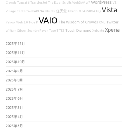
WordPress
Crowds
Tomcat 6
TransferJet
The Elder Scrolls
WebDAV
WP
VZ
Vista
任天堂
Village Center
WebARENA
Ubuntu
Ubuntu 8.04 nVIDIA
UQ
VAIO
The Wisdom of Crowds
Twitter
Yahoo!
Web 2.0
Type P
XML
Xperia
Touch Diamond
William Gibson
Zoundry Raven
Type T
TES
Xubuntu
2025年12月
2025年11月
2025年10月
2025年9月
2025年8月
2025年7月
2025年6月
2025年5月
2025年4月
2025年3月