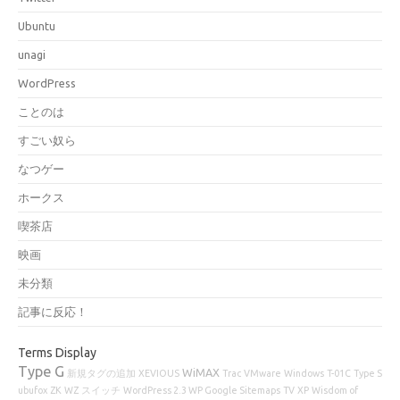
Ubuntu
unagi
WordPress
ことのは
すごい奴ら
なつゲー
ホークス
喫茶店
映画
未分類
記事に反応！
Terms Display
Type G
WiMAX
新規タグの追加
XEVIOUS
Trac
VMware
Windows
T-01C
Type S
ubufox
ZK
WZ
スイッチ
WordPress 2.3 WP Google Sitemaps
TV
XP
Wisdom of