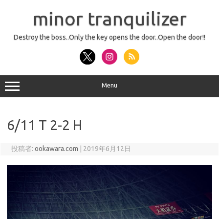
コ
ン
minor tranquilizer
テ
ン
ツ
へ
Destroy the boss..Only the key opens the door..Open the door!!
ス
キ
ッ
プ
Menu
6/11 T 2-2 H
投稿者:
ookawara.com
|
2019年6月12日