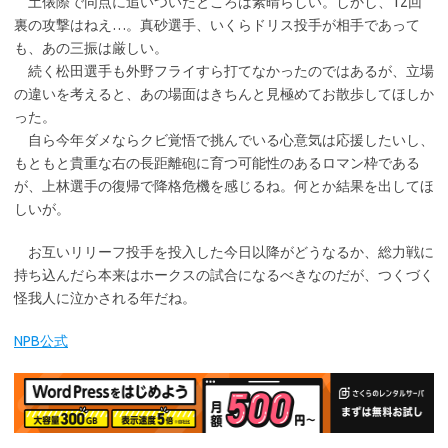
土俵際で同点に追いついたところは素晴らしい。しかし、12回
裏の攻撃はねえ…。真砂選手、いくらドリス投手が相手であって
も、あの三振は厳しい。
続く松田選手も外野フライすら打てなかったのではあるが、立場
の違いを考えると、あの場面はきちんと見極めてお散歩してほしか
った。
自ら今年ダメならクビ覚悟で挑んでいる心意気は応援したいし、
もともと貴重な右の長距離砲に育つ可能性のあるロマン枠である
が、上林選手の復帰で降格危機を感じるね。何とか結果を出してほ
しいが。
お互いリリーフ投手を投入した今日以降がどうなるか、総力戦に
持ち込んだら本来はホークスの試合になるべきなのだが、つくづく
怪我人に泣かされる年だね。
NPB公式