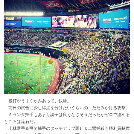
投打がうまくかみあって、快勝。
前日の試合に少し得点を分けたいくらいの、たたみかける攻撃。
ミランダ投手もあまり調子は良くなさそうだったがゼロで纏める
ところは流石だ。
上林選手＆甲斐捕手のタッチアップ阻止＆二塁捕殺も勝利貢献度