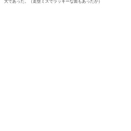
大であった。（走塁ミスでラッキーな面もあったが）