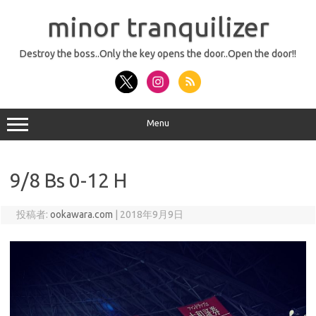
コ
ン
minor tranquilizer
テ
ン
ツ
へ
Destroy the boss..Only the key opens the door..Open the door!!
ス
キ
ッ
プ
Menu
9/8 Bs 0-12 H
投稿者:
ookawara.com
|
2018年9月9日