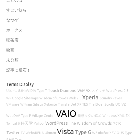
すごい奴ら
なつゲー
ホークス
喫茶店
映画
未分類
記事に反応！
Terms Display
Touch Diamond
WiMAX
Ubuntu 8.04 nVIDIA
Type T
スイッチ
WordPress 2.3
Xperia
WP Google Sitemaps
Wisdom of Crowds
Web 2.0
Zoundry Raven
VMware
William Gibson
Xubuntu
TransferJet
XP
TES
The Elder Scrolls
UQ
VZ
VAIO
WebDAV
Type P
Village Center
新規タグの追加
Windows
XML
ZK
WordPress
任天堂
The Wisdom of Crowds
Tomcat 6
Yahoo!
T-01C
Vista
Type G
Twitter
TV
WebARENA
Ubuntu
WZ
ubufox
XEVIOUS
Type
S
WP
Trac