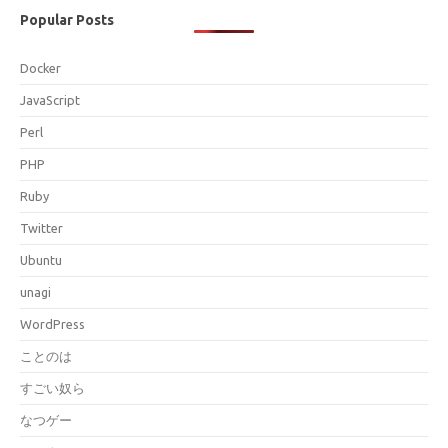
Popular Posts
Docker
JavaScript
Perl
PHP
Ruby
Twitter
Ubuntu
unagi
WordPress
ことのは
すごい奴ら
なつゲー