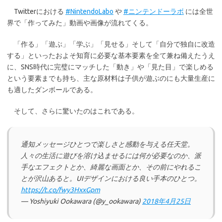
Twitterにおける
#NintendoLabo
や
#ニンテンドーラボ
には全世
界で「作ってみた」動画や画像が流れてくる。
「作る」「遊ぶ」「学ぶ」「見せる」そして「自分で独自に改造
する」といったおよそ知育に必要な基本要素を全て兼ね備えたうえ
に、SNS時代に完璧にマッチした「動き」や「見た目」で楽しめる
という要素までも持ち、主な原材料は子供が遊ぶのにも大量生産に
も適したダンボールである。
そして、さらに驚いたのはこれである。
通知メッセージひとつで楽しさと感動を与える任天堂。
人々の生活に遊びを溶け込ませるには何が必要なのか、派
手なエフェクトとか、綺麗な画面とか、その前にやれるこ
とが沢山あると。UIデザインにおける良い手本のひとつ。
https://t.co/fwy3HxxGpm
— Yoshiyuki Ookawara (@y_ookawara)
2018年4月25日