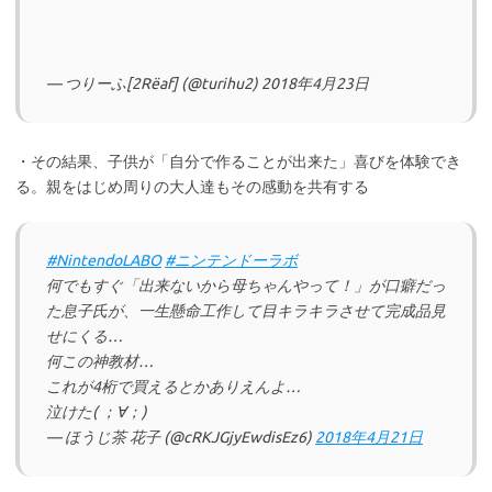
— つりーふ[2Rёaf] (@turihu2) 2018年4月23日
・その結果、子供が「自分で作ることが出来た」喜びを体験でき
る。親をはじめ周りの大人達もその感動を共有する
#NintendoLABO
#ニンテンドーラボ
何でもすぐ「出来ないから母ちゃんやって！」が口癖だっ
た息子氏が、一生懸命工作して目キラキラさせて完成品見
せにくる…
何この神教材…
これが4桁で買えるとかありえんよ…
泣けた( ；∀；)
— ほうじ茶 花子 (@cRKJGjyEwdisEz6)
2018年4月21日