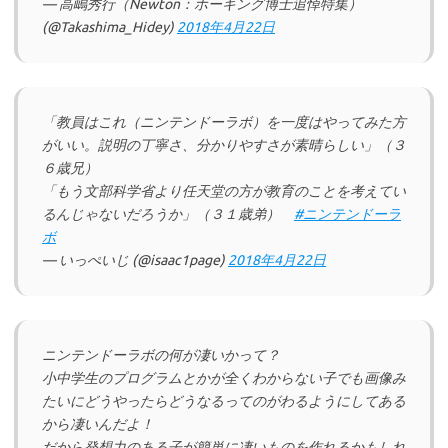
— 高嶋秀行（Newton：ホーキング博士追悼特集）
(@Takashima_Hidey)
2018年4月22日
「教員はこれ（ニンテンドーラボ）を一度はやってみた方
がいい。説明の丁寧さ、分かりやすさが素晴らしい」（３
６歳兄）
「もう文部科学省より任天堂の方が教育のことを考えてい
るんじゃないだろうか」（３１歳弟）
#ニンテンドーラ
ボ
— いっぺいじ (@isaac1page)
2018年4月22日
ニンテンドーラボの何が凄いかって？
小中学生のプログラムとかが全くわからない子でも画像み
たいにどうやったらどうなるってのがわるようにしてある
から凄いんだよ！
だから発想力のある子が簡単に凄いものを作れるかもしれ