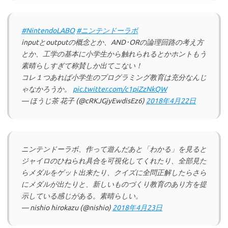
#NintendoLABO
#ニンテンドーラボ
inputとoutputの概念とか、AND･ORの論理回路の考え方
とか、工学の基本に小学生から触れられるとかホントもう
素晴らしすぎて称賛しか出てこない！
コレ１つあれば小学生のプログラミング教育は充分なんじ
ゃなかろうか。
pic.twitter.com/c1piZzNkQW
— ほうじ茶 花子 (@cRKJGjyEwdisEz6)
2018年4月22日
ニンテンドーラボ、作って遊んだあと「わかる」を見ると
ジャイロのひねられ具合を可視化してくれたり、全部見た
らメダルをゲット出来たり、クイズに全問正解したらさら
にメダルが出たりと、新しいものづくり教育のあり方を提
示している感じがある。素晴らしい。
— nishio hirokazu (@nishio)
2018年4月23日