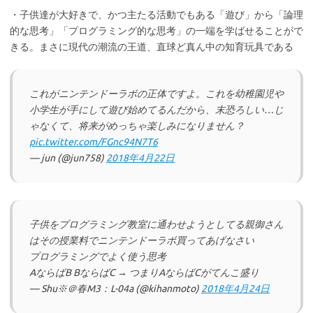
・子供達が大好きで、かつ主たる活動でもある「遊び」から「論理
的な思考」「プログラミング的な思考」の一端を学ばせることがで
きる。まさに現代の潮流の王道、直球ど真ん中の知育玩具である
これがニンテンドーラボの正体ですよ。これを幼稚園児や
小学生が手にして遊び始めてるんだから、末恐ろしい…じ
ゃなくて、将来がめっちゃ楽しみになりません？
pic.twitter.com/FGnc94N7T6
— jun (@jun758)
2018年4月22日
子供をプログラミング教室に通わせようとしてる親御さん
はその授業料でニンテンドーラボ買ってあげなさい
プログラミングでよく使う思考
AならばB BならばC → つまりAならばCがてんこ盛り
— Shu※＠春M3：L-04a (@kihanmoto)
2018年4月24日