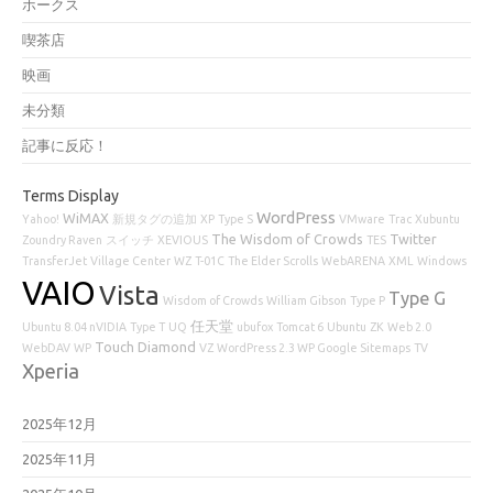
ホークス
喫茶店
映画
未分類
記事に反応！
Terms Display
WordPress
WiMAX
Yahoo!
新規タグの追加
XP
Type S
VMware
Trac
Xubuntu
The Wisdom of Crowds
Twitter
Zoundry Raven
スイッチ
XEVIOUS
TES
TransferJet
Village Center
WZ
T-01C
The Elder Scrolls
WebARENA
XML
Windows
VAIO
Vista
Type G
Wisdom of Crowds
William Gibson
Type P
任天堂
Ubuntu 8.04 nVIDIA
Type T
UQ
ubufox
Tomcat 6
Ubuntu
ZK
Web 2.0
Touch Diamond
WebDAV
WP
VZ
WordPress 2.3 WP Google Sitemaps
TV
Xperia
2025年12月
2025年11月