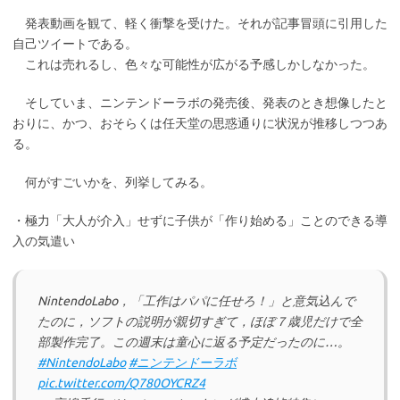
発表動画を観て、軽く衝撃を受けた。それが記事冒頭に引用した
自己ツイートである。
これは売れるし、色々な可能性が広がる予感しかしなかった。
そしていま、ニンテンドーラボの発売後、発表のとき想像したと
おりに、かつ、おそらくは任天堂の思惑通りに状況が推移しつつあ
る。
何がすごいかを、列挙してみる。
・極力「大人が介入」せずに子供が「作り始める」ことのできる導
入の気遣い
NintendoLabo，「工作はパパに任せろ！」と意気込んで
たのに，ソフトの説明が親切すぎて，ほぼ７歳児だけで全
部製作完了。この週末は童心に返る予定だったのに…。
#NintendoLabo
#ニンテンドーラボ
pic.twitter.com/Q780OYCRZ4