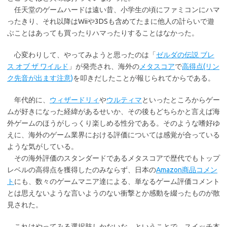
任天堂のゲームハードは遠い昔、小学生の頃にファミコンにハマ
ったきり、それ以降はWiiや3DSも含めてたまに他人の計らいで遊
ぶことはあっても買ったりハマったりすることはなかった。
心変わりして、やってみようと思ったのは「
ゼルダの伝説 ブレ
ス オブ ザ ワイルド
」が発売され、海外の
メタスコア
で
高得点(リン
ク先音が出ます注意)
を叩きだしたことが報じられてからである。
年代的に、
ウィザードリィ
や
ウルティマ
といったところからゲー
ムが好きになった経緯があるせいか、その後もどちらかと言えば海
外ゲームのほうがしっくり楽しめる性分である。そのような嗜好ゆ
えに、海外のゲーム業界における評価については感覚が合っている
ような気がしている。
その海外評価のスタンダードであるメタスコアで歴代でもトップ
レベルの高得点を獲得したのみならず、日本の
Amazon商品コメン
ト
にも、数々のゲームマニア達による、単なるゲーム評価コメント
とは思えないような言いようのない衝撃とか感動を綴ったものが散
見された。
これはやってみる選択肢しかないな、ということで、スイッチ本