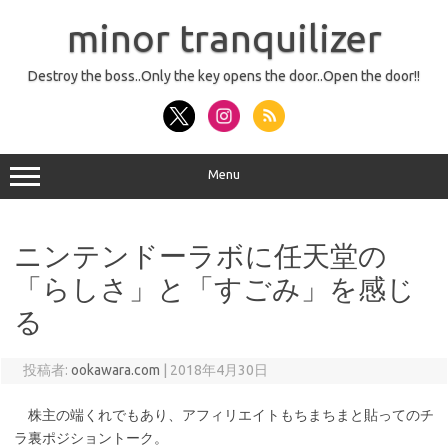
コ
ン
minor tranquilizer
テ
ン
ツ
へ
Destroy the boss..Only the key opens the door..Open the door!!
ス
キ
ッ
プ
Menu
ニンテンドーラボに任天堂の
「らしさ」と「すごみ」を感じ
る
投稿者:
ookawara.com
|
2018年4月30日
株主の端くれでもあり、アフィリエイトもちまちまと貼ってのチ
ラ裏ポジショントーク。