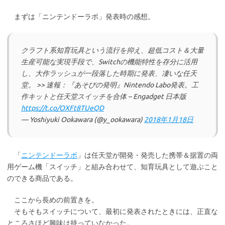
まずは「ニンテンドーラボ」発表時の感想。
クラフト系知育玩具という流行を抑え、超低コスト＆大量
生産可能な実現手段で、Switchの機能特性を存分に活用
し、大作ラッシュが一段落した時期に発表、凄いな任天
堂。 >> 速報：『あそびの発明』Nintendo Labo発表。工
作キットと任天堂スイッチを合体 – Engadget 日本版
https://t.co/OXFt8TUeQD
— Yoshiyuki Ookawara (@y_ookawara)
2018年1月18日
「
ニンテンドーラボ
」は任天堂が開発・発売した携帯＆据置の両
用ゲーム機「スイッチ」と組み合わせて、知育玩具として遊ぶこと
のできる商品である。
ここから長めの前置きを。
そもそもスイッチについて、最初に発表されたときには、正直な
ところさほど興味は持っていなかった。