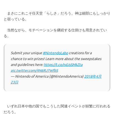
まさにこれこそ任天堂「らしさ」だろう。神は細部にもしっかり
と宿っている。
当然ながら、モチベーションを継続する仕掛けも用意されてい
る。
Submit your unique
#NintendoLabo
creations for a
chance to win prizes! Learn more about the sweepstakes
and guidelines here:
https://t.co/ndJsSMkZta
pic.twitter.com/4N6RJ7WfbS
— Nintendo of America (@NintendoAmerica)
2018年4月
23日
いずれ日本や他の国でもこうした関連イベントが頻繁に行われる
だろう。