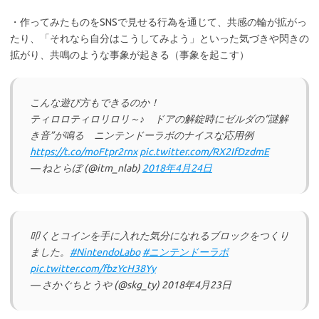
・作ってみたものをSNSで見せる行為を通じて、共感の輪が拡がっ
たり、「それなら自分はこうしてみよう」といった気づきや閃きの
拡がり、共鳴のような事象が起きる（事象を起こす）
こんな遊び方もできるのか！
ティロロティロリロリ～♪ ドアの解錠時にゼルダの“謎解
き音”が鳴る ニンテンドーラボのナイスな応用例
https://t.co/moFtpr2rnx
pic.twitter.com/RX2IfDzdmE
— ねとらぼ (@itm_nlab)
2018年4月24日
叩くとコインを手に入れた気分になれるブロックをつくり
ました。
#NintendoLabo
#ニンテンドーラボ
pic.twitter.com/fbzYcH38Yy
— さかぐちとうや (@skg_ty) 2018年4月23日