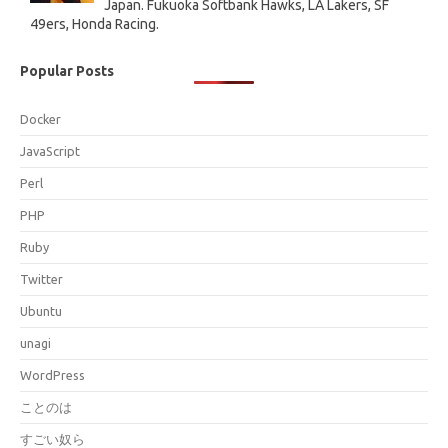
Japan. Fukuoka Softbank Hawks, LA Lakers, SF
49ers, Honda Racing.
Popular Posts
Docker
JavaScript
Perl
PHP
Ruby
Twitter
Ubuntu
unagi
WordPress
ことのは
すごい奴ら