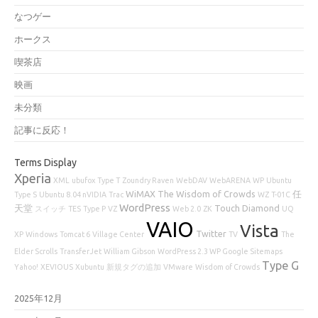
なつゲー
ホークス
喫茶店
映画
未分類
記事に反応！
Terms Display
Xperia
XML
ubufox
Type T
Zoundry Raven
WebDAV
WebARENA
WP
Ubuntu
WiMAX
The Wisdom of Crowds
任
Type S
Ubuntu 8.04 nVIDIA
Trac
WZ
T-01C
WordPress
天堂
Touch Diamond
スイッチ
TES
Type P
VZ
Web 2.0
ZK
UQ
VAIO
Vista
Twitter
XP
Windows
Tomcat 6
Village Center
TV
The
Elder Scrolls
TransferJet
William Gibson
WordPress 2.3 WP Google Sitemaps
Type G
Yahoo!
XEVIOUS
Xubuntu
新規タグの追加
VMware
Wisdom of Crowds
2025年12月