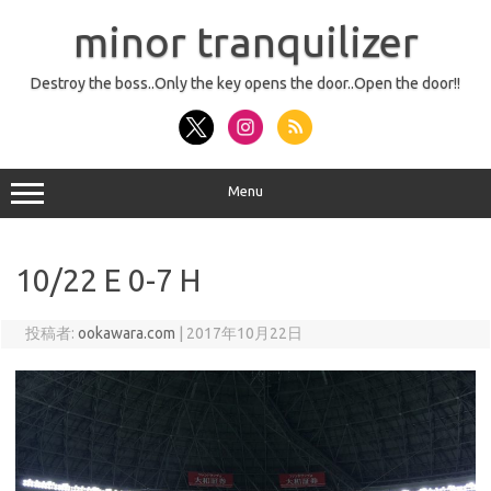
コ
ン
minor tranquilizer
テ
ン
ツ
へ
Destroy the boss..Only the key opens the door..Open the door!!
ス
キ
ッ
プ
Menu
10/22 E 0-7 H
投稿者:
ookawara.com
|
2017年10月22日