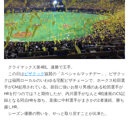
クライマックス第4戦。連勝で王手。
この日は
ピザクック
協賛の「スペシャルマッチデー」。ピザクッ
クは福岡ローカルのいわゆる宅配ピザチェーンで、ホークス松田選
手がCM起用されている。節目に強いお祭り男感のある松田選手が
HRを打つのでは？と期待したが、内川選手がなんと4戦連発のCS記
録となる同点HRを放ち、直後に中村選手がまさかの2者連続、勝ち
越しHR。
シーズン優勝の勢いを、やっと取り戻すことが出来た。