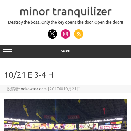
コ
ン
minor tranquilizer
テ
ン
ツ
へ
Destroy the boss..Only the key opens the door..Open the door!!
ス
キ
ッ
プ
Menu
10/21 E 3-4 H
投稿者:
ookawara.com
|
2017年10月21日