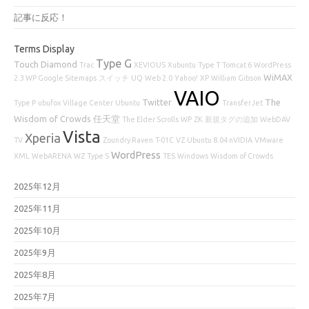
記事に反応！
Terms Display
Type G
Touch Diamond
Trac
XEVIOUS
Xubuntu
Type T
Tomcat 6
WordPress
WiMAX
2.3 WP Google Sitemaps
スイッチ
UQ
Web 2.0
Yahoo!
XP
William Gibson
VAIO
Twitter
The
Type P
ubufox
Village Center
Ubuntu
TransferJet
Wisdom of Crowds
任天堂
The Elder Scrolls
WP
ZK
新規タグの追加
WebDAV
Vista
Xperia
TV
Zoundry Raven
T-01C
VZ
Ubuntu 8.04 nVIDIA
VMware
WordPress
XML
WebARENA
WZ
Type S
TES
Windows
Wisdom of Crowds
2025年12月
2025年11月
2025年10月
2025年9月
2025年8月
2025年7月