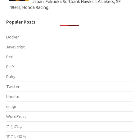
Japan. Fukuoka Softbank Hawks, LA Lakers, SF
49ers, Honda Racing.
Popular Posts
Docker
JavaScript
Perl
PHP
Ruby
Twitter
Ubuntu
unagi
WordPress
ことのは
すごい奴ら