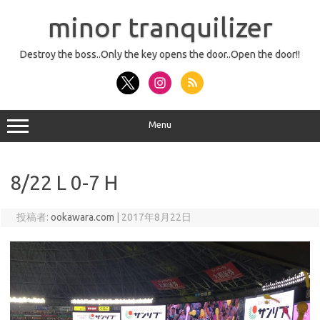
コ
ン
minor tranquilizer
テ
ン
ツ
へ
Destroy the boss..Only the key opens the door..Open the door!!
ス
キ
ッ
プ
Menu
8/22 L 0-7 H
投稿者:
ookawara.com
|
2017年8月22日