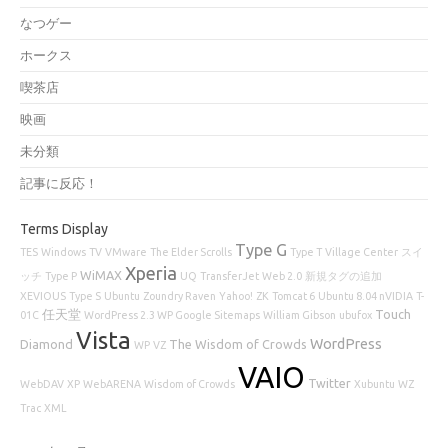
なつゲー
ホークス
喫茶店
映画
未分類
記事に反応！
Terms Display
Type G
TES
Windows
TV
VMware
The Elder Scrolls
Type T
Village Center
スイ
Xperia
WiMAX
ッチ
Type P
UQ
TransferJet
Web 2.0
新規タグの追加
XEVIOUS
Type S
Ubuntu
Zoundry Raven
Yahoo!
ZK
Tomcat 6
Ubuntu 8.04 nVIDIA
T-
任天堂
Touch
01C
WordPress 2.3 WP Google Sitemaps
William Gibson
ubufox
Vista
WordPress
Diamond
The Wisdom of Crowds
WP
VZ
VAIO
Twitter
WebDAV
XP
WebARENA
Wisdom of Crowds
Xubuntu
WZ
Trac
XML