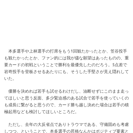
本多選手や上林選手の打席をもう1回観たかったとか、笠谷投手
も観たかったとか、ファン的には我が儘な願望はあったものの、重
要カードの初戦ということで勝利を最優先したのだろう。5点差で
岩嵜投手を登板させるあたりにも、そうした手堅さが見え隠れして
いた。
優勝を決めれば若手も試せるわけだし、油断せずにこのまま走っ
てほしいと思う反面、多少緊迫感のある試合で若手を使っていくの
も成長に繋がると思うので、カード勝ち越し決めた場合は若手の積
極起用なども検討してほしいところだ。
ただし、去年の大反省点でありトラウマである、守備固めも考慮
しつつ、ということで、本多選手の昇格なんかはポジティブ要素と