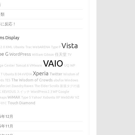
画
分類
事に反応！
ms Display
Vista
2.0
XML
Ubuntu
Trac
WebARENA
Type P
pe G
WordPress
任天堂
William Gibson
TV
VAIO
age Center
Tomcat 6
VMware
UQ
WP
Xperia
Twitter
 T
Ubuntu 8.04 nVIDIA
Wisdom of
The Wisdom of Crowds
wds
TES
ubufox
Windows
sferJet
Zoundry Raven
The Elder Scrolls
新規タグの追
K
XEVIOUS
スイッチ
WordPress 2.3 WP Google
WiMAX
maps
Type S
Yahoo!
Xubuntu
XP
WebDAV
VZ
Touch Diamond
T-01C
25年12月
25年11月