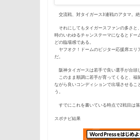
交流戦、対タイガース3連戦のアタマ。絶
それにしてもタイガースファンの多さと、
時のいわゆるチャンステーマになるとドー
どの臨場感である。
ヤフオク！ドームのビジター応援席エリア
だ。
阪神タイガースは若手で良い選手が台頭し
このまま順調に若手が育ってくると、福留
ながら良いコンディションで出場させるこ
う。
すでにこれを書いている時点で2戦目は落
スポナビ結果