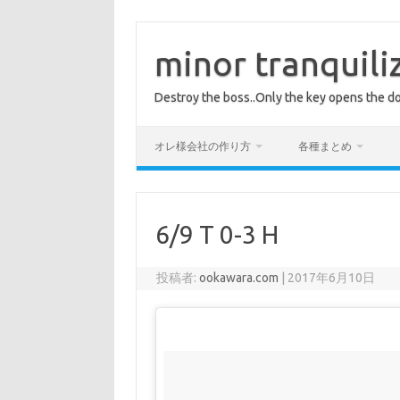
コ
ン
テ
minor tranquili
ン
ツ
へ
Destroy the boss..Only the key opens the do
ス
キ
ッ
プ
オレ様会社の作り方
各種まとめ
6/9 T 0-3 H
投稿者:
ookawara.com
|
2017年6月10日