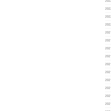
20
20
20
20
20
20
20
20
20
20
20
20
20
20