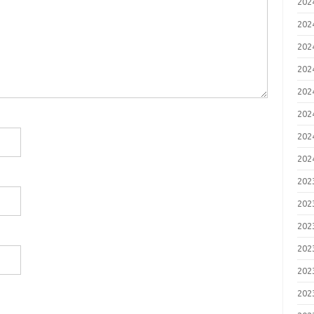
20
20
20
20
20
20
20
20
20
20
20
20
20
20