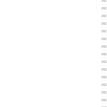
20
20
20
20
20
20
20
20
20
20
20
20
20
20