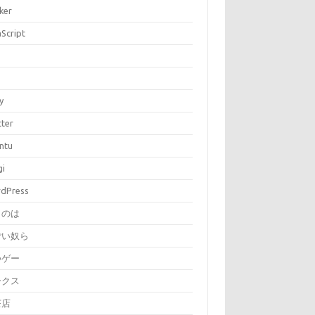
ker
aScript
P
y
tter
ntu
gi
dPress
とのは
ごい奴ら
つゲー
ークス
茶店