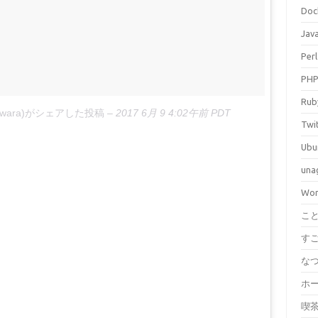
Doc
Jav
Perl
PH
Rub
ookawara)がシェアした投稿
–
2017 6月 9 4:02午前 PDT
Twi
Ubu
una
Wor
こ
す
な
ホ
喫