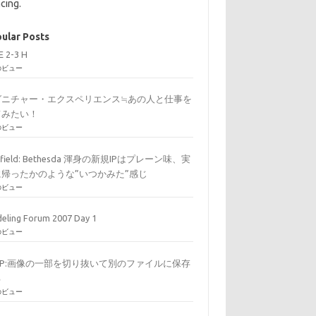
cing.
ular Posts
E 2-3 H
のビュー
グニチャー・エクスペリエンス≒あの人と仕事を
てみたい！
のビュー
arfield: Bethesda 渾身の新規IPはプレーン味、実
に帰ったかのような”いつかみた”感じ
のビュー
eling Forum 2007 Day 1
のビュー
MP:画像の一部を切り抜いて別のファイルに保存
る
のビュー