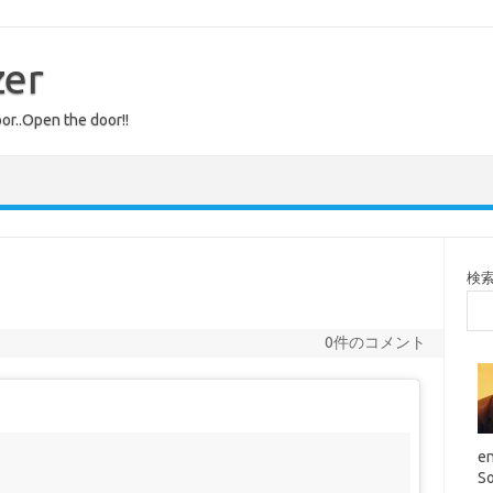
zer
or..Open the door!!
検
0件のコメント
en
So