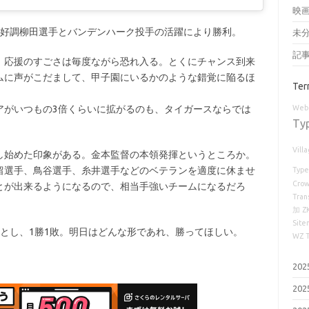
映
好調柳田選手とバンデンハーク投手の活躍により勝利。
未
記
応援のすごさは毎度ながら恐れ入る。とくにチャンス到来
ムに声がこだまして、甲子園にいるかのような錯覚に陥るほ
Ter
Web 
がいつもの3倍くらいに拡がるのも、タイガースならでは
Ty
Vill
始めた印象がある。金本監督の本領発揮というところか。
選手、鳥谷選手、糸井選手などのベテランを適度に休ませ
Type
Cro
とが出来るようになるので、相当手強いチームになるだろ
Tran
加
Z
Site
とし、1勝1敗。明日はどんな形であれ、勝ってほしい。
WZ
20
20