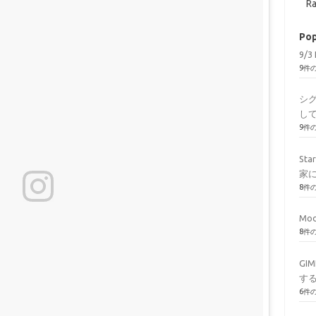
Ra
Pop
9/3 
9件
シ
し
9件
St
家
8件
Mod
8件
GI
す
6件