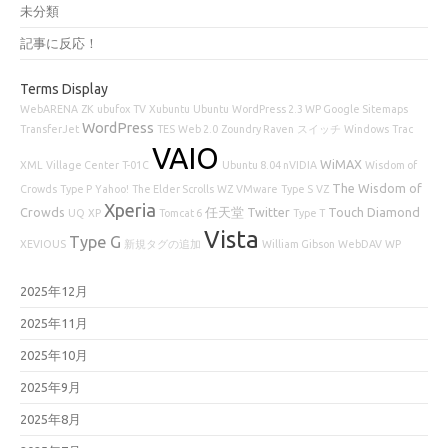
未分類
記事に反応！
Terms Display
WebARENA
ZK
ubufox
TV
Xubuntu
Ubuntu
WordPress 2.3 WP Google Sitemaps
WordPress
TransferJet
TES
Web 2.0
Zoundry Raven
スイッチ
Windows
Trac
VAIO
WiMAX
XML
Village Center
T-01C
Ubuntu 8.04 nVIDIA
Wisdom of
The Wisdom of
Crowds
Type P
Yahoo!
The Elder Scrolls
WZ
VMware
Type S
VZ
Xperia
Crowds
任天堂
Twitter
Touch Diamond
UQ
XP
Tomcat 6
Type T
Vista
Type G
XEVIOUS
新規タグの追加
William Gibson
WebDAV
WP
2025年12月
2025年11月
2025年10月
2025年9月
2025年8月