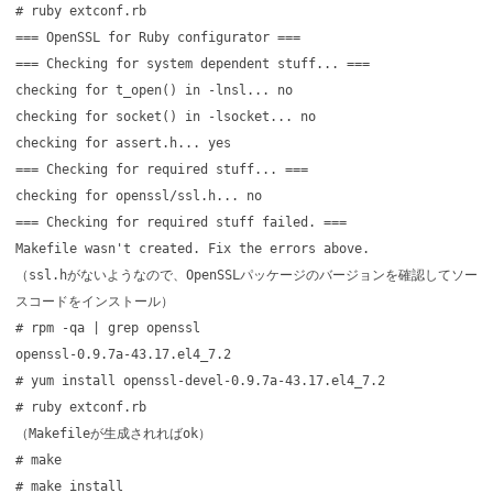
# ruby extconf.rb
=== OpenSSL for Ruby configurator ===
=== Checking for system dependent stuff... ===
checking for t_open() in -lnsl... no
checking for socket() in -lsocket... no
checking for assert.h... yes
=== Checking for required stuff... ===
checking for openssl/ssl.h... no
=== Checking for required stuff failed. ===
Makefile wasn't created. Fix the errors above.
（ssl.hがないようなので、OpenSSLパッケージのバージョンを確認してソー
スコードをインストール）
# rpm -qa | grep openssl
openssl-0.9.7a-43.17.el4_7.2
# yum install openssl-devel-0.9.7a-43.17.el4_7.2
# ruby extconf.rb
（Makefileが生成されればok）
# make
# make install