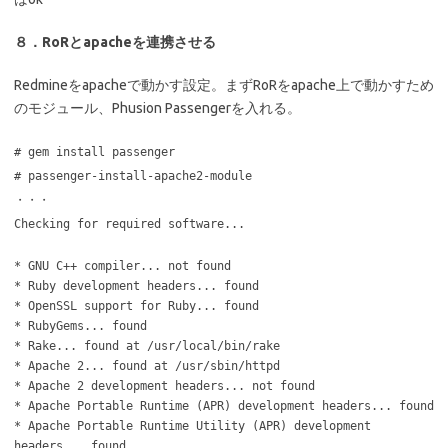
８．RoRとapacheを連携させる
Redmineをapacheで動かす設定。まずRoRをapache上で動かすため
のモジュール、Phusion Passengerを入れる。
# gem install passenger
# passenger-install-apache2-module
・・・
Checking for required software...
* GNU C++ compiler... not found
* Ruby development headers... found
* OpenSSL support for Ruby... found
* RubyGems... found
* Rake... found at /usr/local/bin/rake
* Apache 2... found at /usr/sbin/httpd
* Apache 2 development headers... not found
* Apache Portable Runtime (APR) development headers... found
* Apache Portable Runtime Utility (APR) development
headers... found