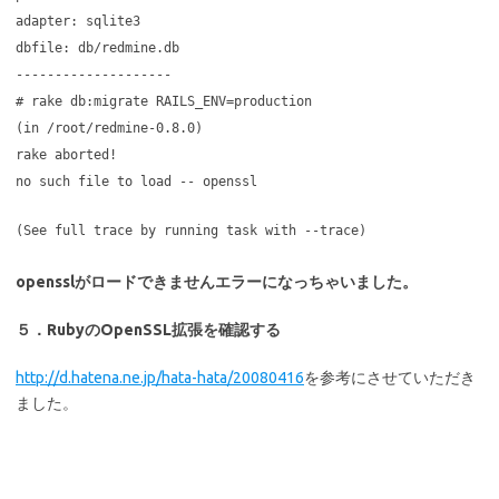
adapter: sqlite3
dbfile: db/redmine.db
--------------------
# rake db:migrate RAILS_ENV=production
(in /root/redmine-0.8.0)
rake aborted!
no such file to load -- openssl
(See full trace by running task with --trace)
opensslがロードできませんエラーになっちゃいました。
５．RubyのOpenSSL拡張を確認する
http://d.hatena.ne.jp/hata-hata/20080416
を参考にさせていただき
ました。