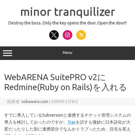
コ
ン
minor tranquilizer
テ
ン
ツ
へ
Destroy the boss..Only the key opens the door..Open the door!!
ス
キ
ッ
プ
Menu
WebARENA SuitePRO v2に
Redmine(Ruby on Rails)を入れる
投稿者:
ookawara.com
|
2009年2月8日
すでに導入しているSubversionと連携するチケット管理システムの
導入を検討しておったのですが、
Trac
を試すも微妙に日本語化が大
変だったりした割に連携部分でなんかトラブったため、目先を変え