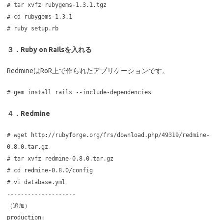
# tar xvfz rubygems-1.3.1.tgz
# cd rubygems-1.3.1
# ruby setup.rb
３．Ruby on Railsを入れる
RedmineはRoR上で作られたアプリケーションです。
# gem install rails --include-dependencies
４．Redmine
# wget http://rubyforge.org/frs/download.php/49319/redmine-
0.8.0.tar.gz
# tar xvfz redmine-0.8.0.tar.gz
# cd redmine-0.8.0/config
# vi database.yml
--------------------
（追加）
production: