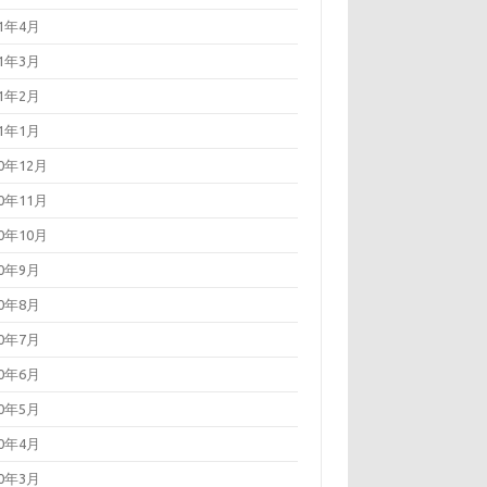
21年4月
21年3月
21年2月
21年1月
20年12月
20年11月
20年10月
20年9月
20年8月
20年7月
20年6月
20年5月
20年4月
20年3月