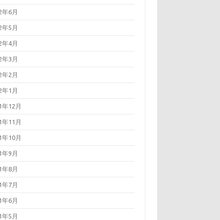
22年6月
22年5月
22年4月
22年3月
22年2月
22年1月
21年12月
21年11月
21年10月
21年9月
21年8月
21年7月
21年6月
21年5月