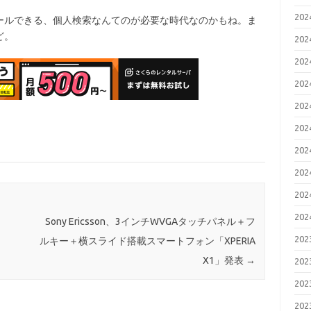
20
ールできる、個人検索なんてのが必要な時代なのかもね。ま
ど。
20
20
20
20
20
20
20
20
20
Sony Ericsson、3インチWVGAタッチパネル＋フ
20
ルキー＋横スライド搭載スマートフォン「XPERIA
X1」発表
→
20
20
20