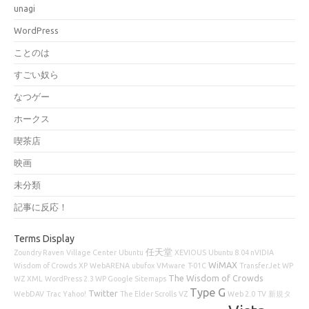
unagi
WordPress
ことのは
すごい奴ら
なつゲー
ホークス
喫茶店
映画
未分類
記事に反応！
Terms Display
任天堂
Zoundry Raven
Village Center
Ubuntu
XEVIOUS
Ubuntu 8.04 nVIDIA
WiMAX
Wisdom of Crowds
XP
WebARENA
ubufox
VMware
T-01C
TransferJet
WP
The Wisdom of Crowds
WZ
XML
WordPress 2.3 WP Google Sitemaps
Type G
Twitter
WebDAV
Trac
Yahoo!
The Elder Scrolls
VZ
Web 2.0
TV
新規タ