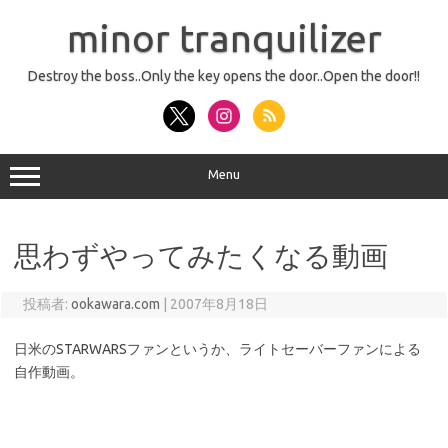
コ
ン
minor tranquilizer
テ
ン
ツ
へ
Destroy the boss..Only the key opens the door..Open the door!!
ス
キ
ッ
プ
Menu
思わずやってみたくなる動画
投稿者:
ookawara.com
|
2007年8月18日
日米のSTARWARSファンというか、ライトセーバーファンによる
自作動画。