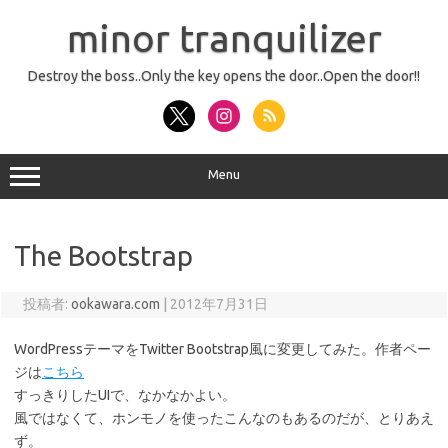
コ
ン
minor tranquilizer
テ
ン
ツ
へ
Destroy the boss..Only the key opens the door..Open the door!!
ス
キ
ッ
プ
Menu
The Bootstrap
投稿者:
ookawara.com
|
2012年7月31日
WordPressテーマをTwitter Bootstrap風に変更してみた。作者ペー
ジは
こちら
すっきりしたUIで、なかなかよい。
風ではなくて、ホンモノを使ったこんなのもあるのだが、とりあえ
ず。