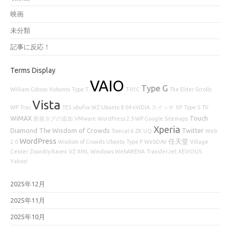
映画
未分類
記事に反応！
Terms Display
VAIO
Type G
William Gibson
Xubuntu
Type T
T-01C
The Elder Scrolls
Vista
WP
Trac
TES
ubufox
WZ
Ubuntu 8.04 nVIDIA
スイッチ
XP
Type S
TV
WiMAX
Touch
新規タグの追加
VMware
WordPress 2.3 WP Google Sitemaps
Xperia
Diamond
The Wisdom of Crowds
Twitter
Tomcat 6
ZK
UQ
Web
WordPress
任天堂
2.0
Wisdom of Crowds
Ubuntu
Type P
WebDAV
Village
Center
Zoundry Raven
VZ
XML
Windows
WebARENA
TransferJet
XEVIOUS
Yahoo!
2025年12月
2025年11月
2025年10月