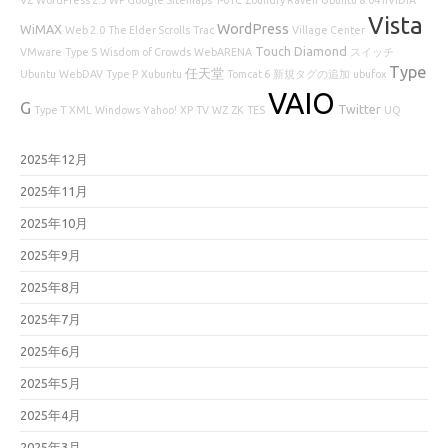
Vista
WordPress
WiMAX
Web 2.0
The Elder Scrolls
Trac
Village Center
Touch Diamond
VMware
Type S
Wisdom of Crowds
WebARENA
スイッチ
Type
任天堂
Ubuntu
WebDAV
Type P
Xubuntu
Tomcat 6
新規タグの追加
ubufox
VAIO
G
Twitter
Type T
XML
Windows
Yahoo!
XP
TV
WZ
ZK
TES
UQ
2025年12月
2025年11月
2025年10月
2025年9月
2025年8月
2025年7月
2025年6月
2025年5月
2025年4月
2025年3月