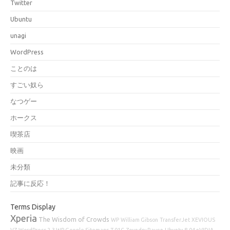
Twitter
Ubuntu
unagi
WordPress
ことのは
すごい奴ら
なつゲー
ホークス
喫茶店
映画
未分類
記事に反応！
Terms Display
Xperia
The Wisdom of Crowds
WP
William Gibson
TransferJet
XEVIOUS
VZ
WordPress 2.3 WP Google Sitemaps
T-01C
Zoundry Raven
Ubuntu 8.04 nVIDIA