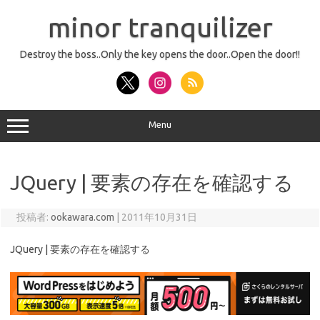
コ
ン
minor tranquilizer
テ
ン
ツ
へ
Destroy the boss..Only the key opens the door..Open the door!!
ス
キ
ッ
プ
Menu
JQuery | 要素の存在を確認する
投稿者:
ookawara.com
|
2011年10月31日
JQuery | 要素の存在を確認する