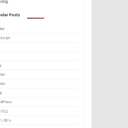
cing.
ular Posts
ker
aScript
P
y
tter
ntu
gi
dPress
とのは
ごい奴ら