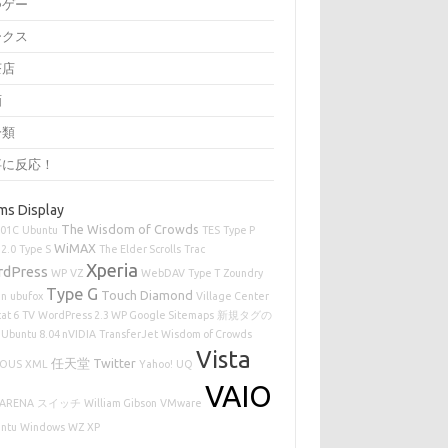
つゲー
ークス
茶店
画
分類
事に反応！
ms Display
The Wisdom of Crowds
-01C
Ubuntu
TES
Type P
WiMAX
2.0
Type S
The Elder Scrolls
Trac
Xperia
rdPress
WP
VZ
WebDAV
Type T
Zoundry
Type G
Touch Diamond
en
ubufox
Village Center
at 6
TV
WordPress 2.3 WP Google Sitemaps
新規タグの
Ubuntu 8.04 nVIDIA
TransferJet
Wisdom of Crowds
Vista
任天堂
Twitter
IOUS
XML
Yahoo!
UQ
VAIO
ARENA
スイッチ
William Gibson
VMware
ntu
Windows
WZ
XP