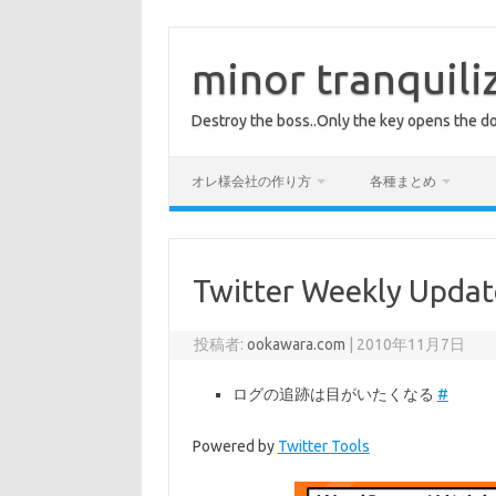
コ
ン
テ
minor tranquili
ン
ツ
へ
Destroy the boss..Only the key opens the do
ス
キ
ッ
プ
オレ様会社の作り方
各種まとめ
Twitter Weekly Updat
投稿者:
ookawara.com
|
2010年11月7日
ログの追跡は目がいたくなる
#
Powered by
Twitter Tools