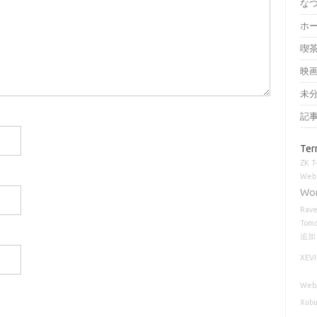
な
ホ
喫
映
未
記
Ter
ZK
T
Web 
Wo
Rav
Tomc
追加
XEV
Web
Xubu