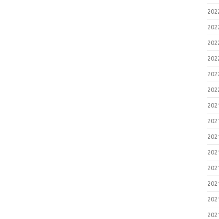
20
20
20
20
20
20
20
20
20
20
20
20
20
20