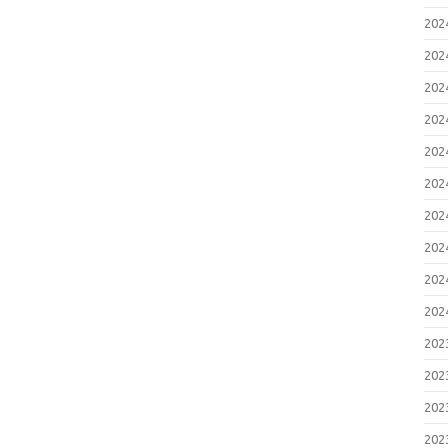
20
20
20
20
20
20
20
20
20
20
20
20
20
20