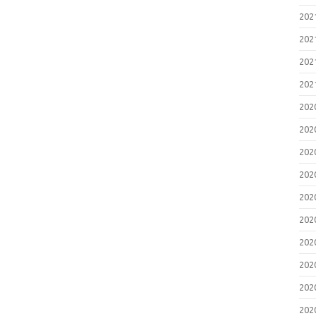
20
20
20
20
20
20
20
20
20
20
20
20
20
20