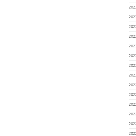
20
20
20
20
20
20
20
20
20
20
20
20
20
20