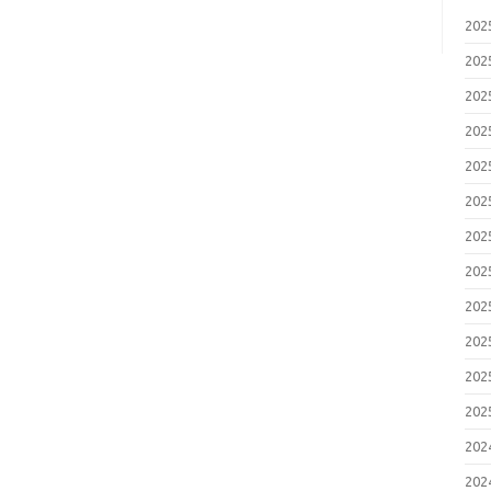
20
20
20
20
20
20
20
20
20
20
20
20
20
20