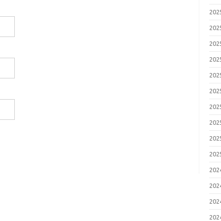
20
20
20
20
20
20
20
20
20
20
20
20
20
20