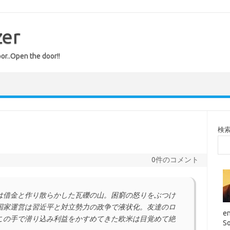
zer
or..Open the door!!
検
0件のコメント
は借金と作り散らかした瓦礫の山。困窮の怒りをぶつけ
国家運営は習近平と対立勢力の政争で液状化。友達のロ
en
この手で潜り込み利益をかすめてきた欧米は目覚めて絶
So