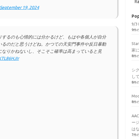
Ra
September 19, 2024
Pop
9/3 
9件
りするのも心情的には分かるけど、もはや各個人が自分
St
いるのだと思うけどね。かつての天安門事件や反日暴動
家
になりかねないし、そこそこ確率は高まっていると見
8件
oKTL86HJIr
シ
し
8件
Mod
8件
AA
ージ
はな
7件