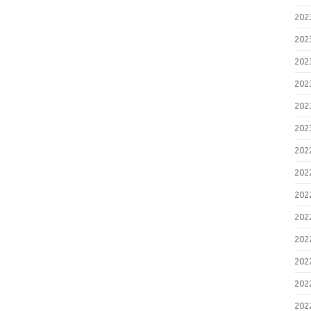
20
20
20
20
20
20
20
20
20
20
20
20
20
20