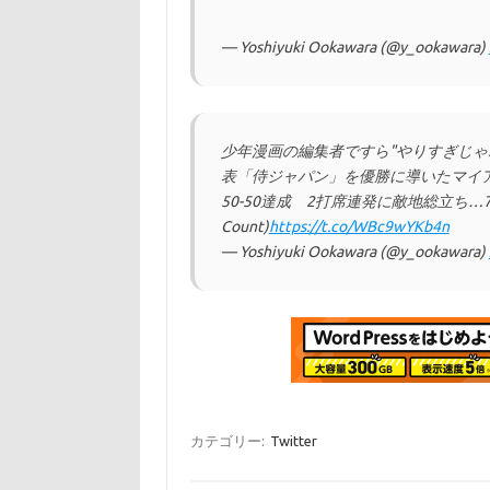
— Yoshiyuki Ookawara (@y_ookawara)
少年漫画の編集者ですら"やりすぎじゃ
表「侍ジャパン」を優勝に導いたマイアミ
50-50達成 2打席連発に敵地総立ち…7
Count)
https://t.co/WBc9wYKb4n
— Yoshiyuki Ookawara (@y_ookawara)
カテゴリー:
Twitter