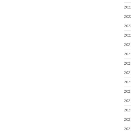
20
20
20
20
20
20
20
20
20
20
20
20
20
20