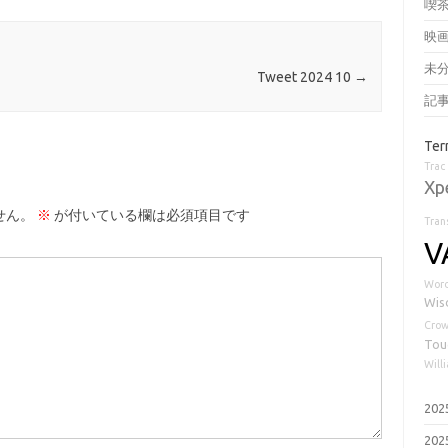
喫
映
未
Tweet 2024 10
→
記
Ter
Trac
Xp
せん。
※
が付いている欄は必須項目です
Tran
V
Word
Wis
Cro
Tou
Will
20
20