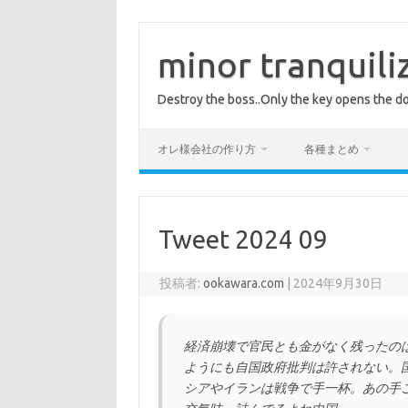
コ
ン
テ
minor tranquili
ン
ツ
へ
Destroy the boss..Only the key opens the do
ス
キ
ッ
プ
オレ様会社の作り方
各種まとめ
Tweet 2024 09
投稿者:
ookawara.com
|
2024年9月30日
経済崩壊で官民とも金がなく残ったの
ようにも自国政府批判は許されない。
シアやイランは戦争で手一杯。あの手