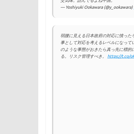
交気味。詰んでるよね中国。
— Yoshiyuki Ookawara (@y_ookawara)
弱腰に見える日本政府の対応に憤った
事として対応を考えるレベルになって
のような事態がおきたら真っ先に標的
る。リスク管理すべき。
https://t.co/