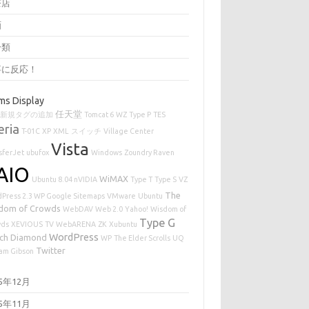
茶店
画
分類
事に反応！
ms Display
任天堂
新規タグの追加
Tomcat 6
WZ
Type P
TES
eria
T-01C
XP
XML
スイッチ
Village Center
Vista
sferJet
ubufox
Windows
Zoundry Raven
AIO
WiMAX
Ubuntu 8.04 nVIDIA
Type T
Type S
VZ
The
Press 2.3 WP Google Sitemaps
VMware
Ubuntu
dom of Crowds
WebDAV
Web 2.0
Yahoo!
Wisdom of
Type G
wds
XEVIOUS
TV
WebARENA
ZK
Xubuntu
WordPress
ch Diamond
WP
The Elder Scrolls
UQ
Twitter
iam Gibson
25年12月
25年11月