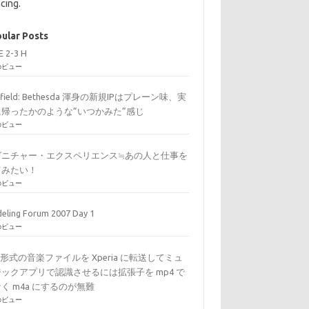
cing.
ular Posts
E 2-3 H
のビュー
arfield: Bethesda 渾身の新規IPはプレーン味、実
に帰ったかのような”いつかみた”感じ
のビュー
グニチャー・エクスペリエンス≒あの人と仕事を
てみたい！
のビュー
eling Forum 2007 Day 1
のビュー
C形式の音楽ファイルを Xperia に転送してミュ
ックアプリで認識させるには拡張子を mp4 で
く m4a にするのが無難
のビュー