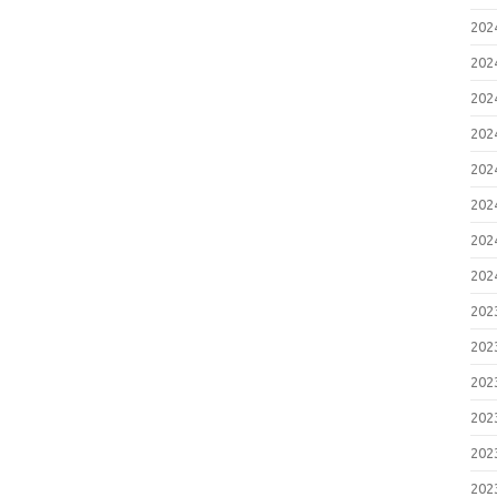
20
20
20
20
20
20
20
20
20
20
20
20
20
20