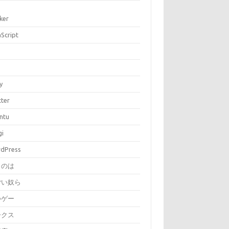
ker
aScript
P
y
tter
ntu
gi
dPress
とのは
ごい奴ら
つゲー
ークス