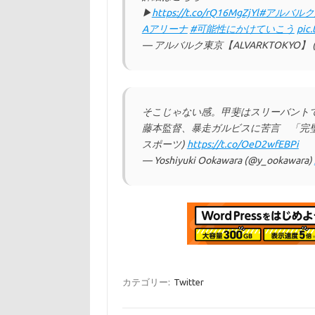
▶︎
https://t.co/rQ16MgZjYl
#アルバルク
Aアリーナ
#可能性にかけていこう
pic
— アルバルク東京【ALVARKTOKYO】 (@
そこじゃない感。甲斐はスリーバントで
藤本監督、暴走ガルビスに苦言 「完
スポーツ)
https://t.co/OeD2wfEBPi
— Yoshiyuki Ookawara (@y_ookawara)
カテゴリー:
Twitter