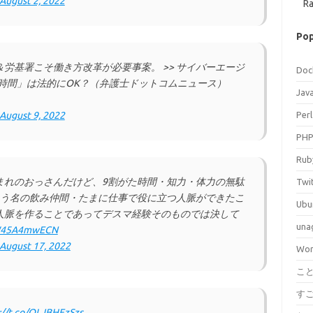
August 2, 2022
Ra
Pop
労基署こそ働き方改革が必要事案。 >> サイバーエージ
Doc
0時間」は法的にOK？（弁護士ドットコムニュース）
Jav
August 9, 2022
Perl
PH
Rub
まれのおっさんだけど、9割がた時間・知力・体力の無駄
Twi
いう名の飲み仲間・たまに仕事で役に立つ人脈ができたこ
Ubu
人脈を作ることであってデスマ経験そのものでは決して
una
o/W45A4mwECN
August 17, 2022
Wor
こ
す
://t.co/OLJBHFzSzs