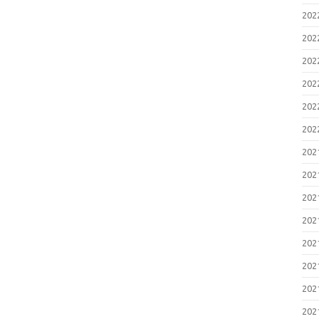
20
20
20
20
20
20
20
20
20
20
20
20
20
20