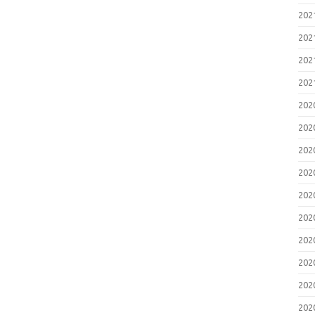
20
20
20
20
20
20
20
20
20
20
20
20
20
20