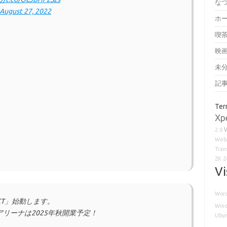
な
August 27, 2022
ホ
喫
映
未
記
Ter
Xp
2.0
Web
Tran
ZK
Z
Vi
Word
JECT」始動します。
Win
リーナは2025年秋開業予定！
Ubu