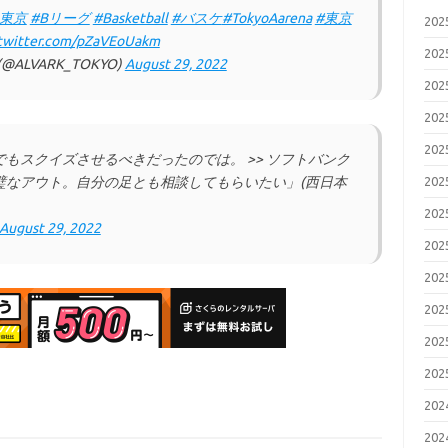
東京
#Bリーグ
#Basketball
#バスケ
#TokyoAarena
#東京
20
.twitter.com/pZaVEoUakm
20
ALVARK_TOKYO)
August 29, 2022
20
20
20
もスクイズさせるべきだったのでは。 >> ソフトバンク
璧なアウト。自分の足とも相談してもらいたい」(西日本
20
20
August 29, 2022
20
20
20
20
20
20
20