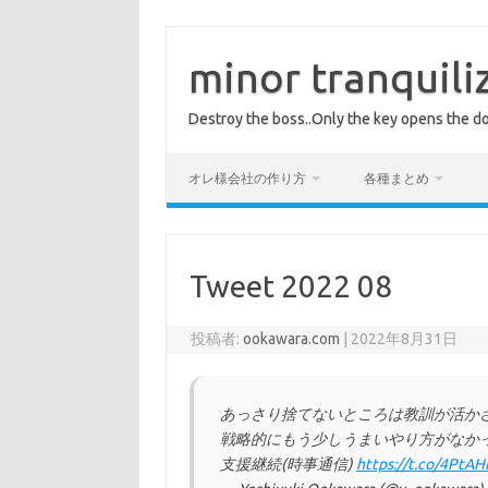
コ
ン
テ
minor tranquili
ン
ツ
へ
Destroy the boss..Only the key opens the do
ス
キ
ッ
プ
オレ様会社の作り方
各種まとめ
Tweet 2022 08
投稿者:
ookawara.com
|
2022年8月31日
あっさり捨てないところは教訓が活か
戦略的にもう少しうまいやり方がなかった
支援継続(時事通信)
https://t.co/4PtA