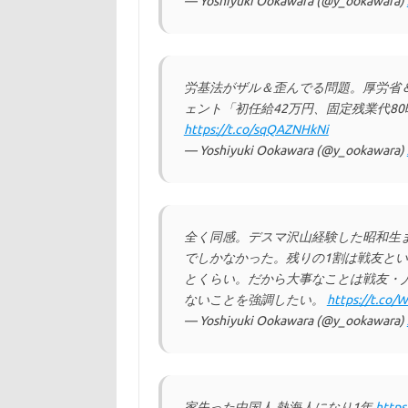
— Yoshiyuki Ookawara (@y_ookawara)
労基法がザル＆歪んでる問題。厚労省＆
ェント「初任給42万円、固定残業代8
https://t.co/sqQAZNHkNi
— Yoshiyuki Ookawara (@y_ookawara)
全く同感。デスマ沢山経験した昭和生
でしかなかった。残りの1割は戦友と
とくらい。だから大事なことは戦友・
ないことを強調したい。
https://t.c
— Yoshiyuki Ookawara (@y_ookawara)
家失った中国人 熱海人になり1年
https