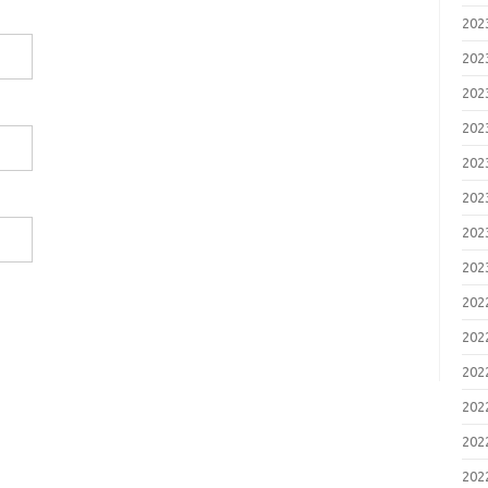
20
20
20
20
20
20
20
20
20
20
20
20
20
20