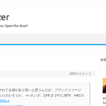
zer
or..Open the door!!
検
0件のコメント
されてる感があり良いと思うんだが、ブランドイメージ
のだろうか。 >> ホンダ、25年までF1に関与 HRCの
en
HRZKLX
So