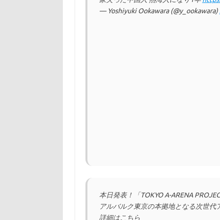
— Yoshiyuki Ookawara (@y_ookawara)
本日発表！「TOKYO A-ARENA PRO
アルバルク東京の本拠地となる次世代ア
詳細はこちら