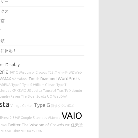
つゲー
ークス
茶店
画
分類
事に反応！
ms Display
eria
T-01C
Wisdom of Crowds
TES
スイッチ
WZ
Web
WordPress
WiMAX
Touch Diamond
VZ
Yahoo!
ARENA
Type P
Type S
William Gibson
Type T
sferJet
XP
XEVIOUS
ubufox
Tomcat 6
Trac
TV
Xubuntu
oundry Raven
The Elder Scrolls
UQ
WebDAV
sta
Type G
Village Center
新規タグの追加
VAIO
Press 2.3 WP Google Sitemaps
VMware
Twitter
The Wisdom of Crowds
任天堂
dows
WP
ntu
XML
Ubuntu 8.04 nVIDIA