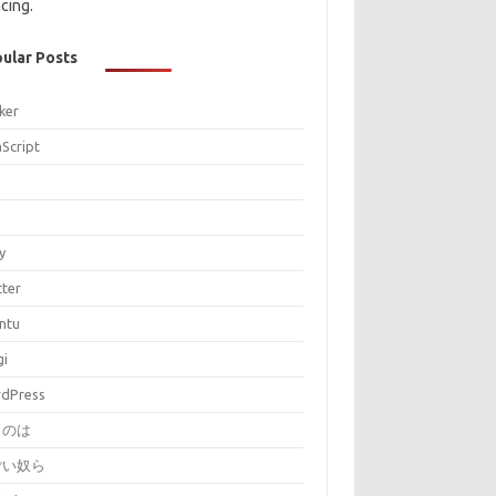
cing.
ular Posts
ker
aScript
P
y
tter
ntu
gi
dPress
とのは
ごい奴ら