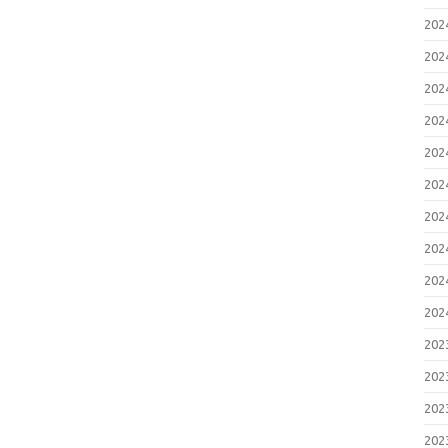
20
20
20
20
20
20
20
20
20
20
20
20
20
20