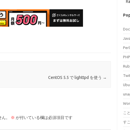
Ra
Pop
Doc
Jav
Perl
PH
Rub
Twi
CentOS 5.5 で lighttpd を使う
→
Ubu
una
Wor
こ
せん。
※
が付いている欄は必須項目です
す