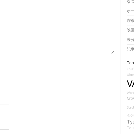
な
ホ
喫
映
未
記
Ter
ubuf
Ubun
V
Word
Cro
Scrol
タグ
Ty
Tou