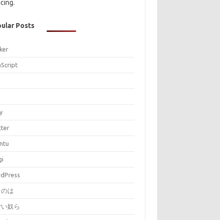
cing.
ular Posts
ker
aScript
P
y
tter
ntu
gi
dPress
とのは
ごい奴ら