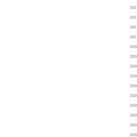
20
20
20
20
20
20
20
20
20
20
20
20
20
20