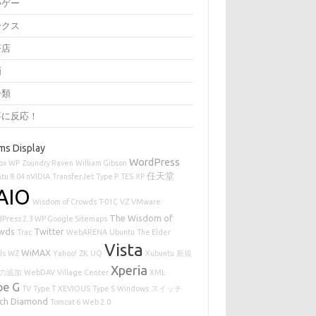
つゲー
ークス
茶店
画
分類
事に反応！
ms Display
WordPress
ox
WP
Zoundry Raven
William Gibson
任天堂
tu 8.04 nVIDIA
TransferJet
Type P
TES
XP
AIO
Wisdom of Crowds
T-01C
VZ
VMware
The Wisdom of
Press 2.3 WP Google Sitemaps
wds
Twitter
Trac
WebARENA
Ubuntu
The Elder
Vista
WiMAX
ls
WZ
Yahoo!
ZK
UQ
Xubuntu
新規
Xperia
の追加
WebDAV
Village Center
XML
pe G
TV
Type T
XEVIOUS
Type S
Windows
スイッチ
ch Diamond
Tomcat 6
Web 2.0