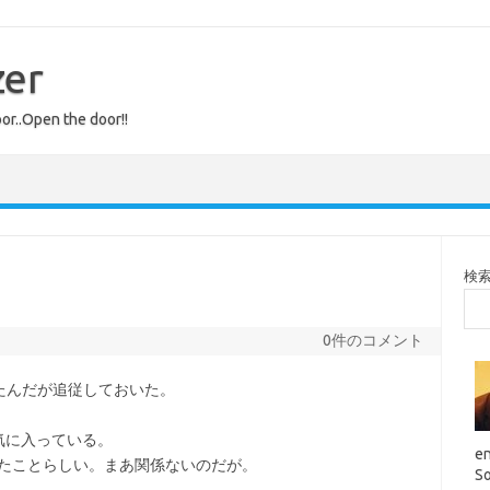
zer
or..Open the door!!
検
0件のコメント
たんだが追従しておいた。
s気に入っている。
en
したことらしい。まあ関係ないのだが。
So