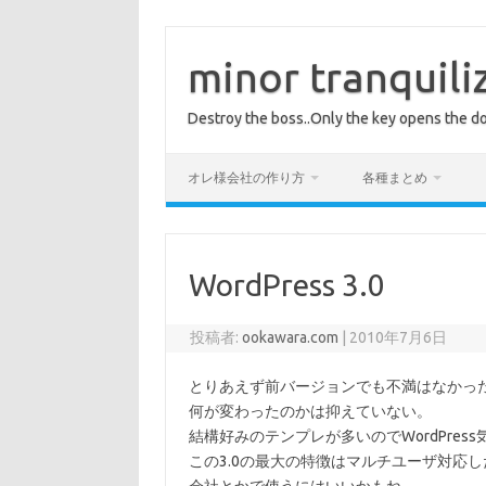
コ
ン
テ
minor tranquili
ン
ツ
へ
Destroy the boss..Only the key opens the do
ス
キ
ッ
プ
オレ様会社の作り方
各種まとめ
WordPress 3.0
投稿者:
ookawara.com
|
2010年7月6日
とりあえず前バージョンでも不満はなかっ
何が変わったのかは抑えていない。
結構好みのテンプレが多いのでWordPres
この3.0の最大の特徴はマルチユーザ対応