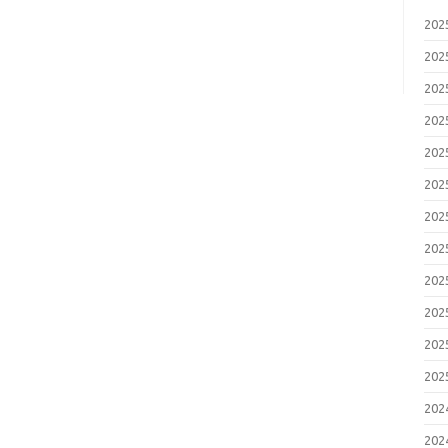
20
20
20
20
20
20
20
20
20
20
20
20
20
20