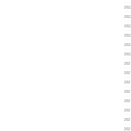
20
20
20
20
20
20
20
20
20
20
20
20
20
20