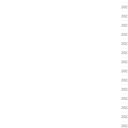
20
20
20
20
20
20
20
20
20
20
20
20
20
20