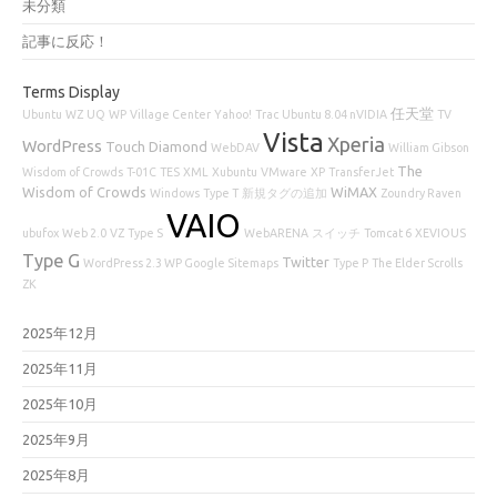
未分類
記事に反応！
Terms Display
任天堂
Ubuntu
WZ
UQ
WP
Village Center
Yahoo!
Trac
Ubuntu 8.04 nVIDIA
TV
Vista
Xperia
WordPress
Touch Diamond
WebDAV
William Gibson
The
Wisdom of Crowds
T-01C
TES
XML
Xubuntu
VMware
XP
TransferJet
Wisdom of Crowds
WiMAX
Windows
Type T
新規タグの追加
Zoundry Raven
VAIO
ubufox
Web 2.0
VZ
Type S
WebARENA
スイッチ
Tomcat 6
XEVIOUS
Type G
Twitter
WordPress 2.3 WP Google Sitemaps
Type P
The Elder Scrolls
ZK
2025年12月
2025年11月
2025年10月
2025年9月
2025年8月