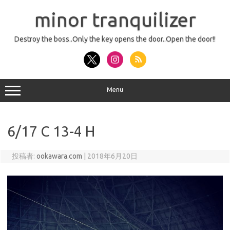
コ
ン
minor tranquilizer
テ
ン
ツ
へ
Destroy the boss..Only the key opens the door..Open the door!!
ス
キ
ッ
プ
Menu
6/17 C 13-4 H
投稿者:
ookawara.com
|
2018年6月20日