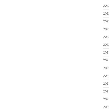
20
20
20
20
20
20
20
20
20
20
20
20
20
20