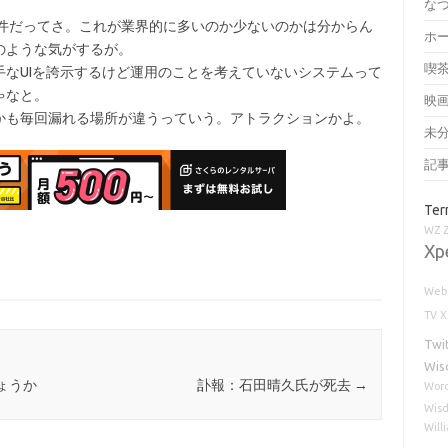
な
,030件だってさ。これが業界的に多いのか少ないのかは分からん
ホ
のような気がするが。
喫
なUIを誇示するけど運用のことを考えていないシステムって
ゃなと。
映
かも毎回漏れる場所が違うっていう。アトラクションかよ。
未
記
Ter
WZ
Xp
Web 
TV
Twi
Wis
ょうか
訃報：石田晴久氏が死去
→
Word
Wisd
Will