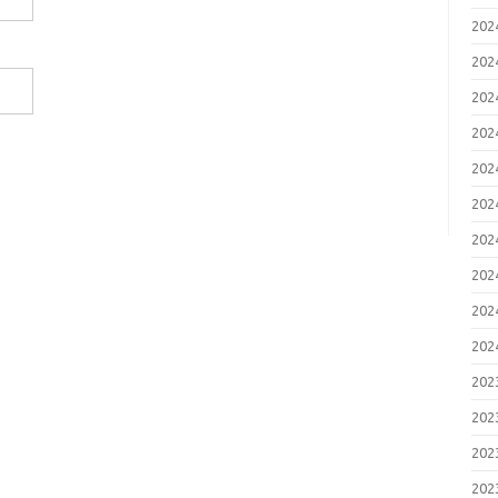
20
20
20
20
20
20
20
20
20
20
20
20
20
20