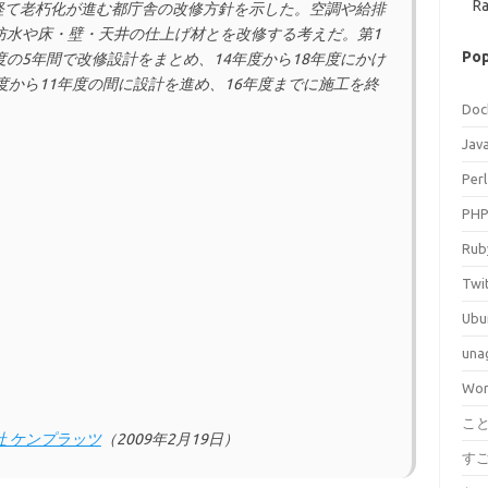
Ra
を経て老朽化が進む都庁舎の改修方針を示した。空調や給排
防水や床・壁・天井の仕上げ材とを改修する考えだ。第1
Pop
年度の5年間で改修設計をまとめ、14年度から18年度にかけ
度から11年度の間に設計を進め、16年度までに施工を終
Doc
Jav
Perl
PH
Rub
Twi
Ubu
una
Wor
こ
社 ケンプラッツ
（2009年2月19日）
す