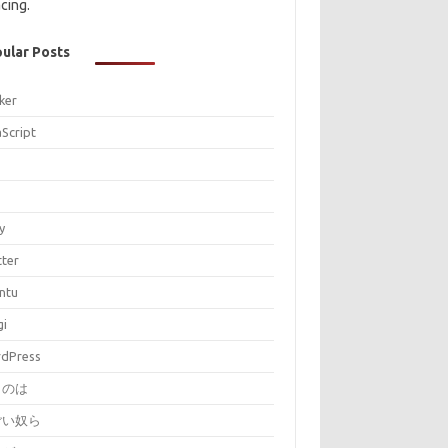
cing.
ular Posts
ker
aScript
P
y
tter
ntu
gi
dPress
とのは
ごい奴ら