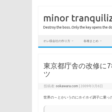
コ
ン
テ
minor tranquili
ン
ツ
へ
Destroy the boss..Only the key opens the do
ス
キ
ッ
プ
オレ様会社の作り方
各種まとめ
東京都庁舎の改修に7
ツ
投稿者:
ookawara.com
|
2009年3月6日
世界の～とかいうのにホイホイ調子に乗っ