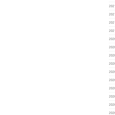
20
20
20
20
20
20
20
20
20
20
20
20
20
20