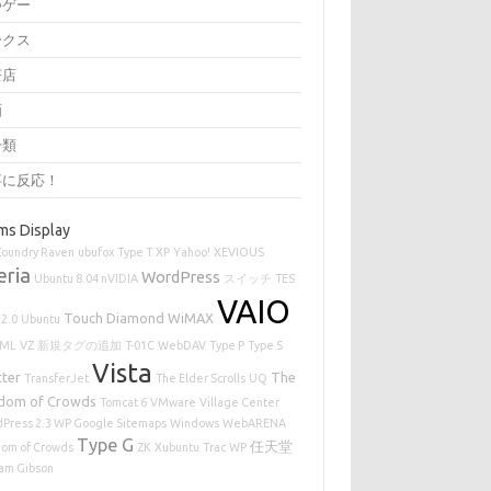
つゲー
ークス
茶店
画
分類
事に反応！
ms Display
Zoundry Raven
ubufox
Type T
XP
Yahoo!
XEVIOUS
eria
WordPress
Ubuntu 8.04 nVIDIA
スイッチ
TES
VAIO
Touch Diamond
WiMAX
2.0
Ubuntu
XML
VZ
新規タグの追加
T-01C
WebDAV
Type P
Type S
Vista
tter
The
TransferJet
The Elder Scrolls
UQ
dom of Crowds
Tomcat 6
VMware
Village Center
Press 2.3 WP Google Sitemaps
Windows
WebARENA
Type G
任天堂
om of Crowds
ZK
Xubuntu
Trac
WP
iam Gibson