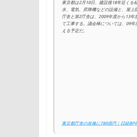
東京都は2月10日、建設後18年近く
水、電気、昇降機などの設備と、屋上
庁舎と第2庁舎は、2009年度から13
て工事する。議会棟については、09年
える予定だ。
東京都庁舎の改修に780億円｜日経BP