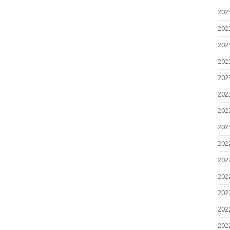
20
20
20
20
20
20
20
20
20
20
20
20
20
20