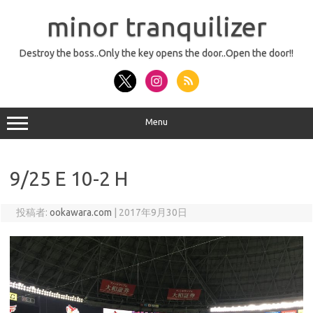
コ
ン
minor tranquilizer
テ
ン
ツ
へ
Destroy the boss..Only the key opens the door..Open the door!!
ス
キ
ッ
プ
Menu
9/25 E 10-2 H
投稿者:
ookawara.com
|
2017年9月30日