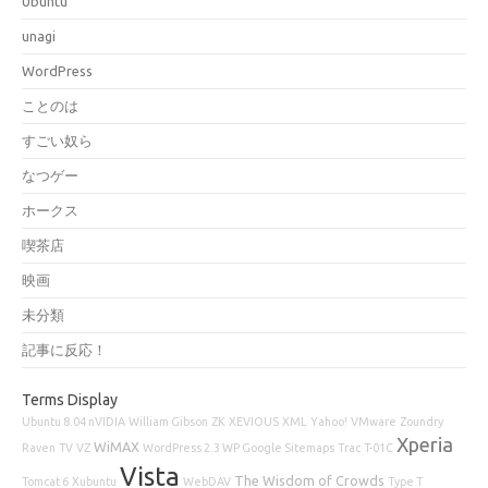
Ubuntu
unagi
WordPress
ことのは
すごい奴ら
なつゲー
ホークス
喫茶店
映画
未分類
記事に反応！
Terms Display
Ubuntu 8.04 nVIDIA
William Gibson
ZK
XEVIOUS
XML
Yahoo!
VMware
Zoundry
Xperia
WiMAX
Raven
TV
VZ
WordPress 2.3 WP Google Sitemaps
Trac
T-01C
Vista
The Wisdom of Crowds
Tomcat 6
Xubuntu
WebDAV
Type T