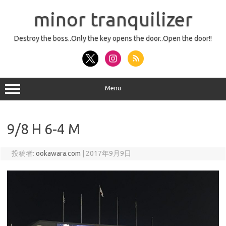
コ
ン
minor tranquilizer
テ
ン
ツ
へ
Destroy the boss..Only the key opens the door..Open the door!!
ス
キ
ッ
プ
Menu
9/8 H 6-4 M
投稿者:
ookawara.com
|
2017年9月9日