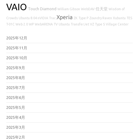
VAIO
Touch Diamond
任天堂
William Gibson
WebDAV
Wisdom of
Xperia
Crowds
Ubuntu 8.04 nVIDIA
Trac
ZK
Type P
Zoundry Raven
Xubuntu
TES
T-01C
Web 2.0
WP
WebARENA
TV
Ubuntu
TransferJet
VZ
Type S
Village Center
2025年12月
2025年11月
2025年10月
2025年9月
2025年8月
2025年7月
2025年6月
2025年5月
2025年4月
2025年3月
2025年2月