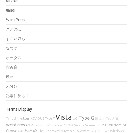
Ubuntu
unagi
WordPress
ことのは
すごい奴ら
なつゲー
ホークス
喫茶店
映画
未分類
記事に反応！
Terms Display
Vista
Type G
Twitter
Yahoo!
XEVIOUS
Type T
UQ
新規タグの追加
WordPress
The Wisdom of
XML
ubufox
WordPress 2.3 WP Google Sitemaps
Crowds
WiMAX
XP
The Elder Scrolls
Tomcat 6
VMware
スイッチ
WZ
Windows