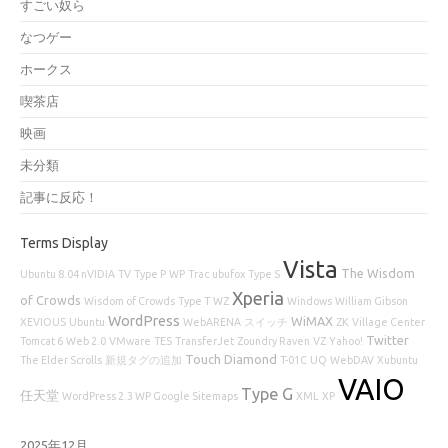
すごい奴ら
なつゲー
ホークス
喫茶店
映画
未分類
記事に反応！
Terms Display
Vista
The Wisdom
Ubuntu 8.04 nVIDIA
TV
Type P
WP
Trac
ubufox
Type S
Xperia
of Crowds
Wisdom of Crowds
Type T
WZ
Windows
William Gibson
WordPress
WiMAX
XEVIOUS
Ubuntu
WebARENA
スイッチ
ZK
Village Center
Twitter
Tomcat 6
Web 2.0
VMware
TES
TransferJet
Zoundry Raven
VZ
Yahoo!
Touch Diamond
The Elder Scrolls
新規タグの追加
T-01C
UQ
WebDAV
Xubuntu
VAIO
Type G
任天堂
WordPress 2.3 WP Google Sitemaps
XML
XP
2025年12月