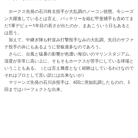
ホークス先発の石川柊太投手が大乱調のノーコン状態。今シーズ
ン大躍進しているとは言え、バッテリーを組む甲斐捕手も含めてま
だ1軍デビュー1年目の若さが出たのか、まあこういう日もあると
は思う。
加えて、中継ぎ陣も軒並み打撃投手なみの大乱調。先日のサファ
テ投手の弁にもあるように登板過多なのであろう。
さらに、台風と猛暑の影響が色濃い海沿いのマリンスタジアム、
湿度が非常に高い上に、そもそもホークスが苦手にしている球場と
いうこともある。（とは言え幾度となく経験はしているわけなので
それはプロとして言い訳には出来ないが）
マリーンズ先発の石川歩投手は、6回に突如乱調したものの、5
回まではパーフェクトな出来。