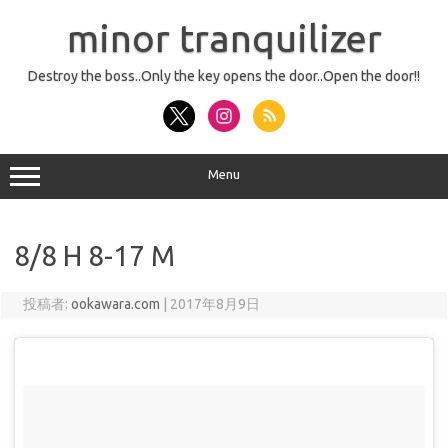
コ
ン
minor tranquilizer
テ
ン
ツ
へ
Destroy the boss..Only the key opens the door..Open the door!!
ス
キ
ッ
プ
Menu
8/8 H 8-17 M
投稿者:
ookawara.com
|
2017年8月9日