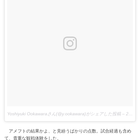
Yoshiyuki Ookawaraさん(@y.ookawara)がシェアした投稿 –
2017 8月 8 5:48午前 PDT
アメフトの結果かよ、と見紛うばかりの点数。試合経過も含め
て、貴重な観戦体験をした。