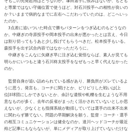
そもこの先発起用はどうなのか。塚田選手に恨みはないが、もとも
と専業ではない守備位置で使うほど、対石川投手への相性が良いの
か？いままで病的なまでに左右へこだわっていたのは、どこへいっ
たのか。
3点差に追いついた時点で勝ちパターンをつぎ込むのもどうなの
か。中継ぎの寺原投手や岡本投手の出来が悪かったとは言え、今日
は割り切ってもうあと少し投げてもらうべきだ。松本投手もいる。
森投手を出す試合内容ではなかっただろうに。
中継ぎをこんなに矢継ぎ早に注ぎ込む覚悟ならば、素人が見ても
明らかにいつもと違う石川柊太投手をなぜもっと早く代えなかった
のか。
監督自身が追い詰められている感があり、勝負所がズレているよ
うに思う。発言も、コーチに聞けとか、ピリピリした戦いは(上
位)3球団にしかできないとか、余計な遺恨や軋轢を生むような不用
意なものが多く、去年の反省がまったく活かされていないとしか思
えないが、少なくとも指揮系統が動揺していては選手の出来不出来
に関わらず勝てない。問題の早期解決を願う。監督・コーチ・選手
の相互コミュニケーションは健全なのか。達川ヘッドコーチが最近
殆ど記事にもならないが、単にメディアが取り上げていないだけな