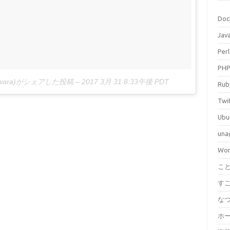
Doc
Jav
Perl
PH
okawara)がシェアした投稿 –
2017 3月 31 8:33午後 PDT
Rub
Twi
Ubu
una
Wor
こ
す
な
ホ