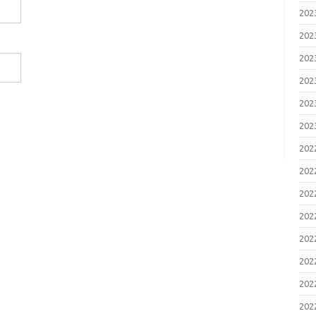
20
20
20
20
20
20
20
20
20
20
20
20
20
20