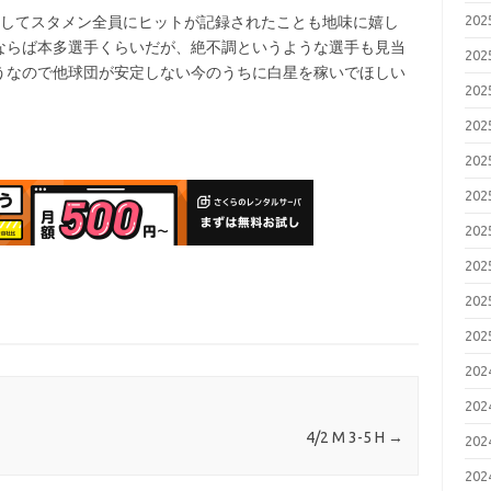
20
してスタメン全員にヒットが記録されたことも地味に嬉し
ならば本多選手くらいだが、絶不調というような選手も見当
20
うなので他球団が安定しない今のうちに白星を稼いでほしい
20
20
20
20
20
20
20
20
20
20
4/2 M 3-5 H
→
20
20