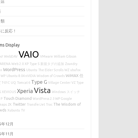
茶店
画
分類
事に反応！
ms Display
VAIO
o!
WebDAV
VMware
William Gibson
ARENA
Web 2.0
XP
Type S
新規タグの追加
Zoundry
WordPress
en
Ubuntu
The Elder Scrolls
WZ
ubufox
WiMAX
任
WP
Ubuntu 8.04 nVIDIA
Wisdom of Crowds
Type G
堂
T-01C
UQ
Tomcat 6
Village Center
VZ
Type
Vista
Xperia
S
XEVIOUS
Windows
スイッチ
Touch Diamond
 P
WordPress 2.3 WP Google
Twitter
The Wisdom of
maps
ZK
TransferJet
Trac
wds
Xubuntu
TV
25年12月
25年11月