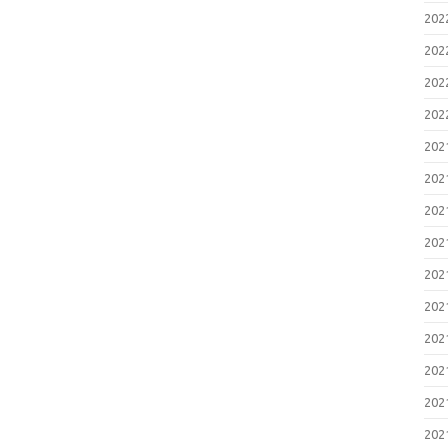
20
20
20
20
20
20
20
20
20
20
20
20
20
20