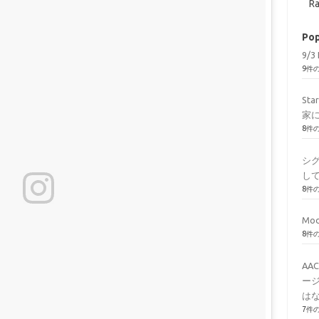
Ra
Pop
9/3 
9件
St
家
8件
シ
し
8件
Mod
8件
AA
ージ
はな
7件