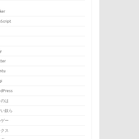
ker
aScript
P
y
tter
ntu
gi
dPress
とのは
ごい奴ら
つゲー
ークス