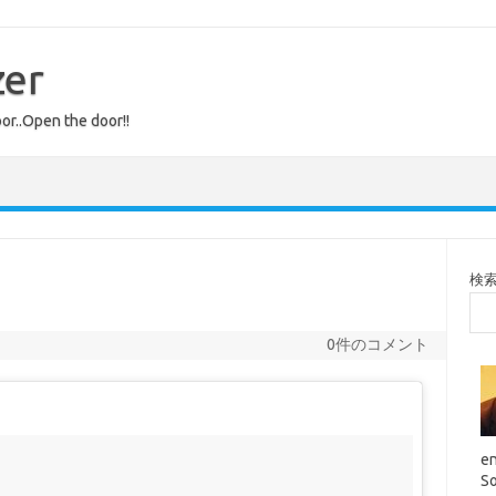
zer
or..Open the door!!
検
0件のコメント
en
So