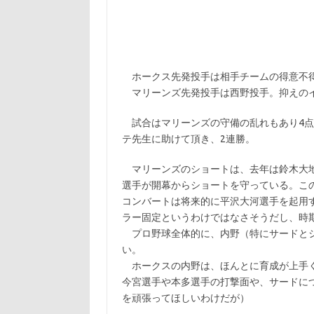
ホークス先発投手は相手チームの得意不
マリーンズ先発投手は西野投手。抑えのイ
試合はマリーンズの守備の乱れもあり4点
テ先生に助けて頂き、2連勝。
マリーンズのショートは、去年は鈴木大地
選手が開幕からショートを守っている。こ
コンバートは将来的に平沢大河選手を起用
ラー固定というわけではなさそうだし、時
プロ野球全体的に、内野（特にサードとシ
い。
ホークスの内野は、ほんとに育成が上手く
今宮選手や本多選手の打撃面や、サードに
を頑張ってほしいわけだが）