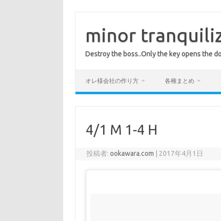
コ
ン
テ
minor tranquili
ン
ツ
へ
Destroy the boss..Only the key opens the do
ス
キ
ッ
プ
オレ様会社の作り方
各種まとめ
4/1 M 1-4 H
投稿者:
ookawara.com
|
2017年4月1日