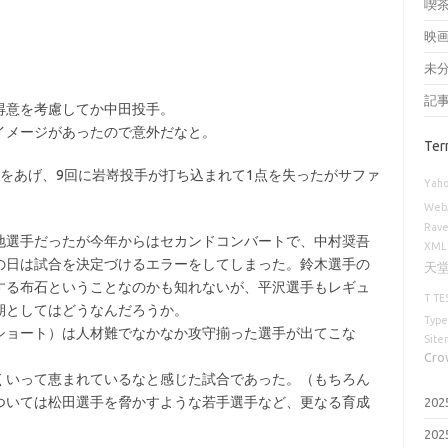
喫
映
未
記
得意を考慮してか中田投手。
メージがあったので意外だなと。
Ter
をあげ、9回に岩嵜投手が打ち込まれて1点を失ったがサファ
Yaho
Web
Rav
選手だったが今年からはセカンドコンバートで、中村奨吾
XML
の日は試合を決定づけるエラーをしてしまった。鈴木選手の
天
する布石ということなのかも知れないが、平沢選手もレギュ
T
TE
期としてはどうなんだろうか。
Type
ョート）は人材難でなかなか攻守揃った選手が出てこな
Site
Cro
いって恵まれているなと感じた試合であった。（もちろん
ついては松田選手を脅かすような若手選手など、更なる育成
20
20