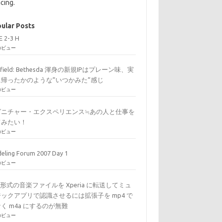
cing.
ular Posts
E 2-3 H
のビュー
arfield: Bethesda 渾身の新規IPはプレーン味、実
に帰ったかのような”いつかみた”感じ
のビュー
グニチャー・エクスペリエンス≒あの人と仕事を
てみたい！
のビュー
eling Forum 2007 Day 1
のビュー
C形式の音楽ファイルを Xperia に転送してミュ
ックアプリで認識させるには拡張子を mp4 で
く m4a にするのが無難
のビュー