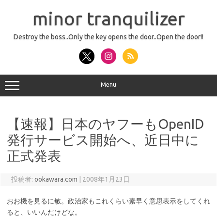
コ
ン
minor tranquilizer
テ
ン
ツ
へ
Destroy the boss..Only the key opens the door..Open the door!!
ス
キ
ッ
プ
Menu
【速報】日本のヤフーもOpenID
発行サービス開始へ、近日中に
正式発表
投稿者:
ookawara.com
|
2008年1月23日
おお機を見るに敏。政治家もこれくらい素早く意思表示をしてくれ
ると、いいんだけどな。