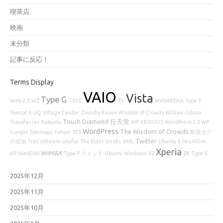
喫茶店
映画
未分類
記事に反応！
Terms Display
VAIO
Vista
Type G
Web 2.0
WZ
T-01C
TV
WebARENA
Type T
Tomcat 6
UQ
Village Center
Zoundry Raven
Wisdom of Crowds
William Gibson
Touch Diamond
任天堂
TransferJet
Xubuntu
WP
XEVIOUS
WordPress 2.3 WP
WordPress
The Wisdom of Crowds
Google Sitemaps
Yahoo!
TES
新規タグ
Twitter
の追加
Trac
VMware
ubufox
The Elder Scrolls
XML
Ubuntu 8.04 nVIDIA
Xperia
WiMAX
XP
WebDAV
Type P
スイッチ
Ubuntu
Windows
VZ
ZK
Type S
2025年12月
2025年11月
2025年10月