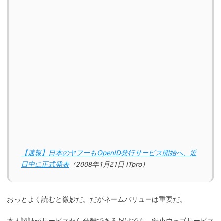
【速報】日本のヤフーもOpenID発行サービス開始へ、近
日中に正式発表
（2008年1月21日 ITpro）
おっとよく読むと微妙だ。だがネームバリューは重要だ。
本人認証がサービスから分離できるだけでも、弱小ウェブサービス