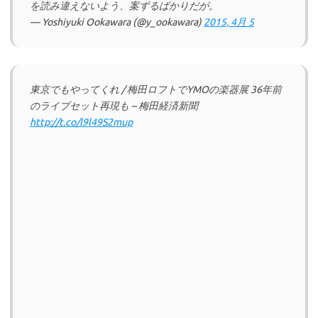
を読み違えないよう、案ずるばかりだが。
— Yoshiyuki Ookawara (@y_ookawara)
2015, 4月 5
東京でもやってくれ / 梅田ロフトでYMOの楽器展 36年前
のライブセット再現も – 梅田経済新聞
http://t.co/l9l49S2mup