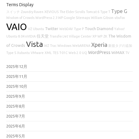
Terms Display
Type G
スイッチ
Zoundry Raven
XEVIOUS
The Elder Scrolls
Tomcat 6
Type T
Wisdom of Crowds
WordPress 2.3 WP Google Sitemaps
William Gibson
ubufox
VAIO
Twitter
Touch Diamond
VZ
Ubuntu
WebDAV
Type P
Yahoo!
任天堂
The Wisdom
Ubuntu 8.04 nVIDIA
TransferJet
Village Center
XP
WP
ZK
Vista
Xperia
of Crowds
WZ
Trac
Windows
WebARENA
新規タグの追加
WordPress
WiMAX
Type S
Xubuntu
VMware
XML
TES
T-01C
Web 2.0
UQ
TV
2025年12月
2025年11月
2025年10月
2025年9月
2025年8月
2025年7月
2025年6月
2025年5月