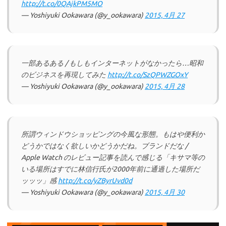
http://t.co/0QAjkPM5MO
— Yoshiyuki Ookawara (@y_ookawara)
2015, 4月 27
一部あるある / もしもインターネットがなかったら…昭和
のビジネスを再現してみた
http://t.co/SzQPWZGOxY
— Yoshiyuki Ookawara (@y_ookawara)
2015, 4月 28
所謂ウィンドウショッピングの今風な形態。もはや便利か
どうかではなく欲しいかどうかだね。ブランドだな /
Apple Watch のレビュー記事を読んで感じる「キサマ等の
いる場所はすでに林信行氏が2000年前に通過した場所だ
ッッッ」感
http://t.co/yZByrUvd0d
— Yoshiyuki Ookawara (@y_ookawara)
2015, 4月 30