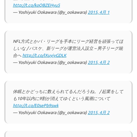
http://t.co/koQBZEHyu5
— Yoshiyuki Ookawara (@y_ookawara)
2015, 4月 1
NFL方式とかパ・リーグを手本にリーグ経営を頑張ってほ
しいな / バスケ、新リーグが運営法人設立 – 男子リーグ統
合へ
http://t.co/IXuyjyGDLK
— Yoshiyuki Ookawara (@y_ookawara)
2015, 4月 2
休眠とかどっちに数えられてるんだろうね。 / 起業をして
も10年以内に9割が消えてゆくという風潮について
http://t.co/E0sePb9swk
— Yoshiyuki Ookawara (@y_ookawara)
2015, 4月 2