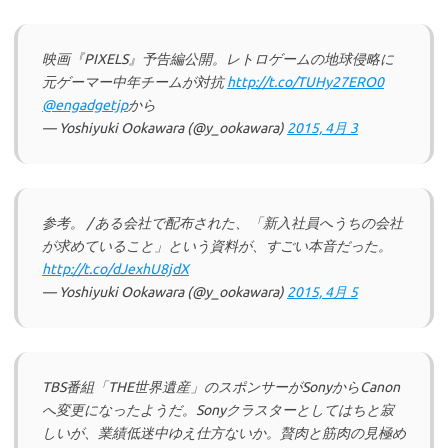
映画『PIXELS』予告編公開。レトロゲームの地球侵略に
元ゲーマー中年チームが対抗
http://t.co/TUHy27ERO0
@engadgetjp
から
— Yoshiyuki Ookawara (@y_ookawara)
2015, 4月 3
参考。 / ある会社で配布された、「新入社員へうちの会社
が求めていること」という資料が、すごい本音だった。
http://t.co/dJexhU8jdX
— Yoshiyuki Ookawara (@y_ookawara)
2015, 4月 5
TBS番組「THE世界遺産」のスポンサーがSonyからCanon
へ変更になったようだ。Sonyクラスターとしてはちと寂
しいが、業績低迷中ゆえ仕方ないか。贅肉と筋肉の見極め