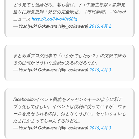
どう見ても危険だろ。落ち着け。 / ＜中国主導銀＞参加見
送りに野党批判「外交の完全敗北」（毎日新聞） – Yahoo!
ニュース
http://t.co/Mvo40vS8lq
— Yoshiyuki Ookawara (@y_ookawara)
2015, 4月 2
まとめ系ブログ記事で「いかがでしたか？」の文脈で締め
るのは何かそういう流派があるのだろうか。
— Yoshiyuki Ookawara (@y_ookawara)
2015, 4月 3
facebookのイベント機能をメッセンジャーのように別ア
プリ化してほしい。イベントは便利に使っているが、ウォ
ールを見せられるのは、何となくうざい。そういうオレも
たまにかまってちゃんするけどな。
— Yoshiyuki Ookawara (@y_ookawara)
2015, 4月 3