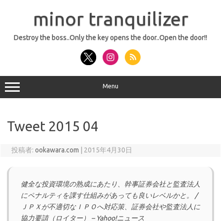
コ
ン
minor tranquilizer
テ
ン
ツ
へ
Destroy the boss..Only the key opens the door..Open the door!!
ス
キ
ッ
プ
Menu
Tweet 2015 04
投稿者:
ookawara.com
|
2015年4月30日
健全な投資環境の熟成にあたり、幹事証券会社と監査法人
にペナルティを課す仕組みがあっても良いレベルかと。 /
ＪＰＸが不適切なＩＰＯへ対応策、証券会社や監査法人に
協力要請（ロイター） – Yahoo!ニュース