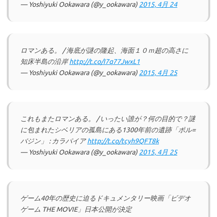
— Yoshiyuki Ookawara (@y_ookawara)
2015, 4月 24
ロマンある。 / 海底が謎の隆起、海面１０ｍ超の高さに
知床半島の沿岸
http://t.co/I7q77JwxL1
— Yoshiyuki Ookawara (@y_ookawara)
2015, 4月 25
これもまたロマンある。 / いったい誰が？何の目的で？謎
に包まれたシベリアの孤島にある1300年前の遺跡「ポル=
バジン」 : カラパイア
http://t.co/tcyh9QFT8k
— Yoshiyuki Ookawara (@y_ookawara)
2015, 4月 25
ゲーム40年の歴史に迫るドキュメンタリー映画「ビデオ
ゲーム THE MOVIE」日本公開が決定