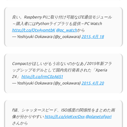
良い。Raspberry Piに取り付け可能なLTE通信モジュール
～購入者にはPythonライブラリも提供 – PC Watch
http://t.co/Qtx4yomtbK
@pc_watch
から
— Yoshiyuki Ookawara (@y_ookawara)
2015, 4月 18
Compactがほしいがもう出ないのかなあ / 2015年新フラ
ッグシップモデルとして国内先行発表された「Xperia
Z4」
http://t.co/irmC0zA6S1
— Yoshiyuki Ookawara (@y_ookawara)
2015, 4月 20
f値、シャッタースピード、ISO感度の関係性をまとめた画
像が分かりやすい
http://t.co/vIpKvxrDxx
@planetofgori
さんから