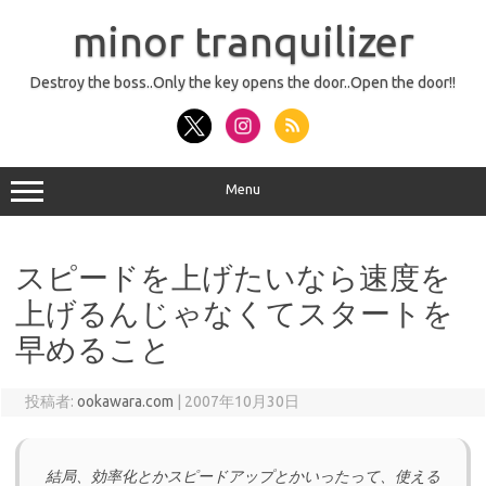
コ
ン
minor tranquilizer
テ
ン
ツ
へ
Destroy the boss..Only the key opens the door..Open the door!!
ス
キ
ッ
プ
Menu
スピードを上げたいなら速度を
上げるんじゃなくてスタートを
早めること
投稿者:
ookawara.com
|
2007年10月30日
結局、効率化とかスピードアップとかいったって、使える