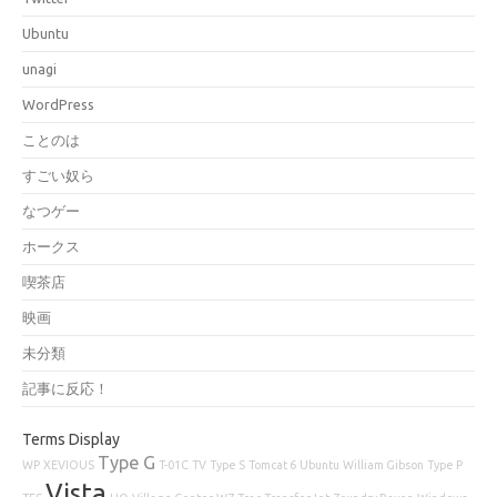
Ubuntu
unagi
WordPress
ことのは
すごい奴ら
なつゲー
ホークス
喫茶店
映画
未分類
記事に反応！
Terms Display
Type G
WP
XEVIOUS
T-01C
TV
Type S
Tomcat 6
Ubuntu
William Gibson
Type P
Vista