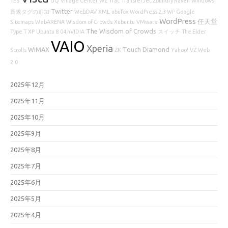
TES
UQ
Village Center
WZ
Trac
TransferJet
Zoundry Raven
Windows
Twitter
新規タグの追加
WebDAV
XML
ubufox
WordPress 2.3 WP Google
WordPress
任天堂
Sitemaps
WebARENA
Wisdom of Crowds
Xubuntu
VMware
The Wisdom of Crowds
Type T
XP
Ubuntu 8.04 nVIDIA
スイッチ
The Elder
VAIO
Xperia
WiMAX
Touch Diamond
Scrolls
ZK
Yahoo!
VZ
Web
2.0
2025年12月
2025年11月
2025年10月
2025年9月
2025年8月
2025年7月
2025年6月
2025年5月
2025年4月