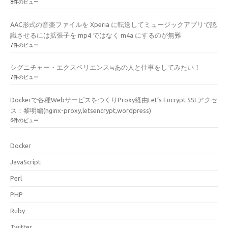
8件のビュー
AAC形式の音楽ファイルを Xperia に転送してミュージックアプリで認
識させるには拡張子を mp4 ではなく m4a にするのが無難
7件のビュー
シグニチャー・エクスペリエンス≒あの人と仕事をしてみたい！
7件のビュー
Dockerで各種WebサービスをつくりProxy経由Let’s Encrypt SSLアクセ
ス：黎明編(nginx-proxy,letsencrypt,wordpress)
6件のビュー
Docker
JavaScript
Perl
PHP
Ruby
Twitter