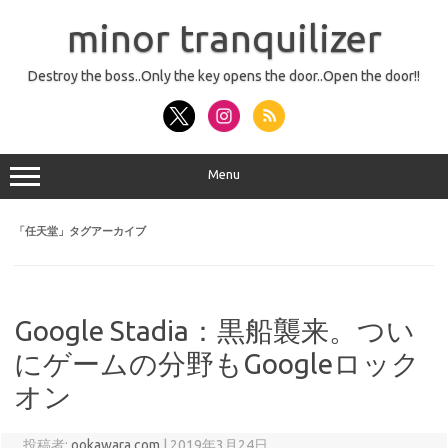
コ
ン
minor tranquilizer
テ
ン
ツ
へ
Destroy the boss..Only the key opens the door..Open the door!!
ス
キ
ッ
プ
Menu
「
任天堂
」タグアーカイブ
Google Stadia：黒船襲来。つい
にゲームの分野もGoogleロック
オン
投稿者:
ookawara.com
|
2019年3月24日