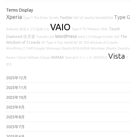
Terms Display
Xperia
Type G
Twitter
Type T
The Elder Scrolls
WP
VZ
ubufox
WebARENA
VAIO
Touch
Xubuntu
新規タグの追加
UQ
Type P
TV
VMware
XML
WordPress
Diamond
任天堂
The
TransferJet
Web 2.0
Village Center
WZ
Wisdom of Crowds
XP
Type S
Trac
WebDAV
ZK
TES
Wisdom of Crowds
WordPress 2.3 WP Google Sitemaps
Ubuntu 8.04 nVIDIA
Windows
Ubuntu
Zoundry
Vista
WiMAX
Raven
Yahoo!
William Gibson
Tomcat 6
スイッチ
XEVIOUS
T-
01C
2025年12月
2025年11月
2025年10月
2025年9月
2025年8月
2025年7月
2025年6月