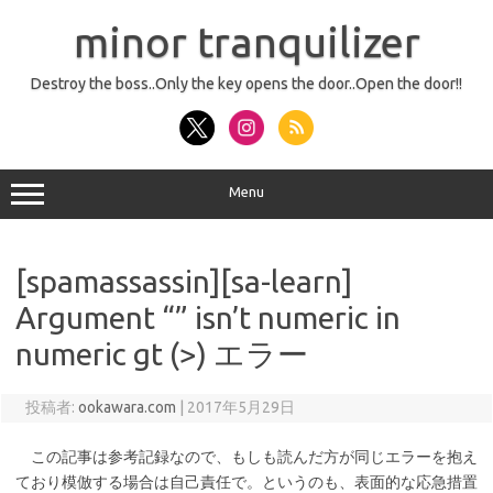
コ
ン
minor tranquilizer
テ
ン
ツ
へ
Destroy the boss..Only the key opens the door..Open the door!!
ス
キ
ッ
プ
Menu
[spamassassin][sa-learn]
Argument “” isn’t numeric in
numeric gt (>) エラー
投稿者:
ookawara.com
|
2017年5月29日
この記事は参考記録なので、もしも読んだ方が同じエラーを抱え
ており模倣する場合は自己責任で。というのも、表面的な応急措置