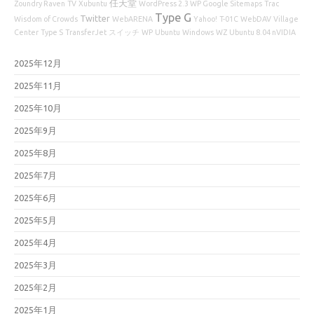
任天堂
Zoundry Raven
TV
Xubuntu
WordPress 2.3 WP Google Sitemaps
Trac
Type G
Twitter
Wisdom of Crowds
WebARENA
Yahoo!
T-01C
WebDAV
Village
Center
Type S
TransferJet
スイッチ
WP
Ubuntu
Windows
WZ
Ubuntu 8.04 nVIDIA
2025年12月
2025年11月
2025年10月
2025年9月
2025年8月
2025年7月
2025年6月
2025年5月
2025年4月
2025年3月
2025年2月
2025年1月