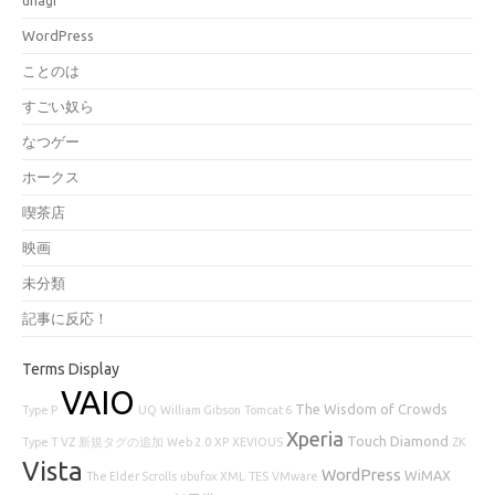
WordPress
ことのは
すごい奴ら
なつゲー
ホークス
喫茶店
映画
未分類
記事に反応！
Terms Display
VAIO
The Wisdom of Crowds
Type P
UQ
William Gibson
Tomcat 6
Xperia
Touch Diamond
Type T
VZ
新規タグの追加
Web 2.0
XP
XEVIOUS
ZK
Vista
WordPress
WiMAX
The Elder Scrolls
ubufox
XML
TES
VMware