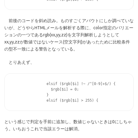
前後のコードを斜め読み。ものすごくアバウトにしか調べていな
いが、どうやらHTMLメールを解析する際に、color指定のバリエー
ションの一つであるrgb(xx,yy,zz)を文字列解析しようとして
xx,yy,zzが数値ではないケース(空文字列)があったために比較条件
の型不一致による警告となっている。
とりあえず、
                elsif ($rgb[$i] !~ /^[0-9]+$/) {

                  $rgb[$i] = 0;

                }

という感じで判定を手前に追加し、数値じゃないときは0にしちゃ
う。いちおうこれで当該エラーは解消。