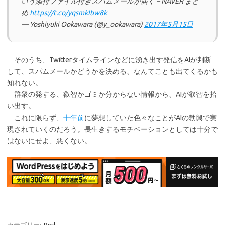
いう添付ファイル付きスパムメールが届く – NAVER まと
め
https://t.co/yqsmkIbw8k
— Yoshiyuki Ookawara (@y_ookawara)
2017年5月15日
そのうち、Twitterタイムラインなどに湧き出す発信をAIが判断
して、スパムメールかどうかを決める、なんてことも出てくるかも
知れない。
群衆の発する、叡智かゴミか分からない情報から、AIが叡智を拾
い出す。
これに限らず、
十年前
に夢想していた色々なことがAIの勃興で実
現されていくのだろう。長生きするモチベーションとしては十分で
はないにせよ、悪くない。