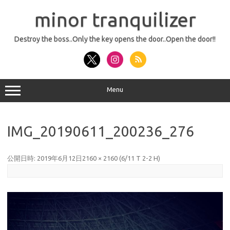
コ
ン
minor tranquilizer
テ
ン
ツ
へ
Destroy the boss..Only the key opens the door..Open the door!!
ス
キ
ッ
プ
Menu
IMG_20190611_200236_276
公開日時:
2019年6月12日
2160 × 2160
(
6/11 T 2-2 H
)