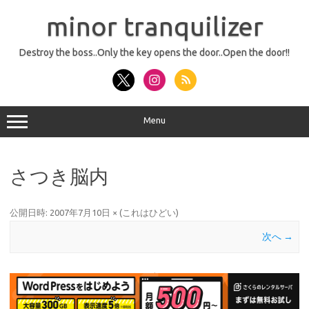
コ
ン
minor tranquilizer
テ
ン
ツ
へ
Destroy the boss..Only the key opens the door..Open the door!!
ス
キ
ッ
プ
Menu
さつき脳内
公開日時:
2007年7月10日
×
(
これはひどい
)
次へ →