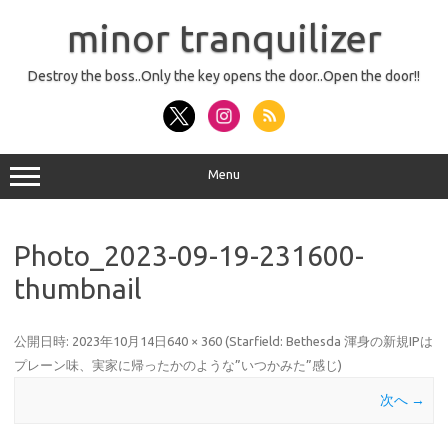
コ
ン
minor tranquilizer
テ
ン
ツ
へ
Destroy the boss..Only the key opens the door..Open the door!!
ス
キ
ッ
プ
Menu
Photo_2023-09-19-231600-
thumbnail
公開日時:
2023年10月14日
640 × 360
(
Starfield: Bethesda 渾身の新規IPは
プレーン味、実家に帰ったかのような”いつかみた”感じ
)
次へ →