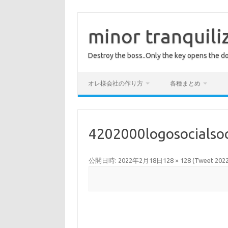
コ
ン
テ
minor tranquili
ン
ツ
へ
Destroy the boss..Only the key opens the do
ス
キ
ッ
プ
オレ様会社の作り方
各種まとめ
4202000logosocialso
公開日時:
2022年2月18日
128 × 128
(
Tweet 2022