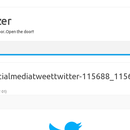
zer
or..Open the door!!
cialmediatweettwitter-115688_115
 01
)