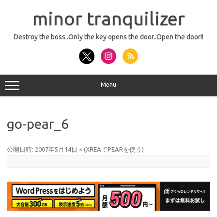
コ
ン
minor tranquilizer
テ
ン
ツ
へ
Destroy the boss..Only the key opens the door..Open the door!!
ス
キ
ッ
プ
Menu
go-pear_6
公開日時:
2007年5月14日
×
(
XREAでPEARを使う
)